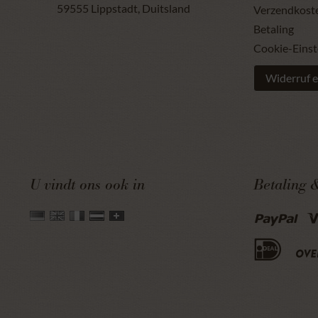
59555
Lippstadt
,
Duitsland
Verzendkost
Betaling
Cookie-Einst
Widerruf e
U vindt ons ook in
Betaling 