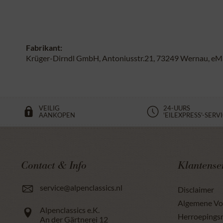
Fabrikant:
Krüger-Dirndl GmbH, Antoniusstr.21, 73249 Wernau, eMai
VEILIG
24-UURS
AANKOPEN
'EILEXPRESS'-SERV
Contact & Info
Klantense
service@alpenclassics.nl
Disclaimer
Algemene V
Alpenclassics e.K.
Herroepings
An der Gärtnerei 12