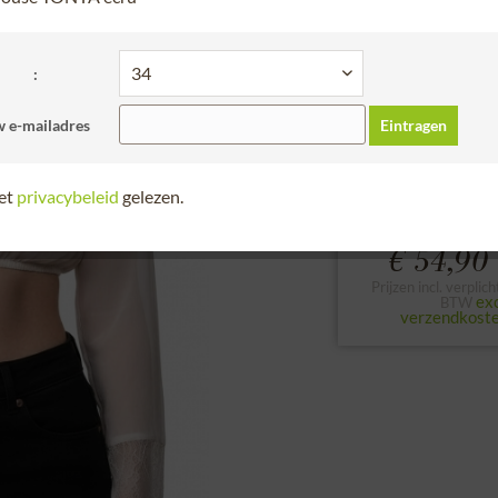
30 dagen retour
Bitte Größe wählen
:
32
34
36
 e-mailadres
Eintragen
Bekijk maattabel
het
privacybeleid
gelezen.
€ 54,90 
Prijzen incl. verplich
exc
BTW
verzendkost