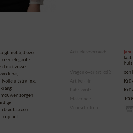
Actuele voorraad:
janu
uigt met tijdloze
laat
 in een elegante
huis 
erd met zowel
Vragen over artikel?:
een 
an fijne,
lvolle uitstraling.
Artikel-Nr.:
Krü
 kraag
Fabrikant:
Krüg
te mouwen zorgen
Materiaal:
100%
ardige
Voorschriften:
en biedt ze een
en op het