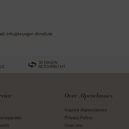
l: info@krueger-dirndl.de
30 DAGEN
ICE
RETOURRECHT
rvice
Over Alpenclassics
Imprint Alpenclassics
oorwaarden
Privacy Policy
recht
Over ons