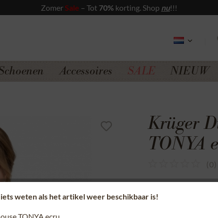
Zomer
Sale
– Tot
70%
korting. Shop
nu
!!!
Schoenen
Accessoires
SALE
NIEUW
Krüger D
TONYA e
(
0
)
Veilig aankopen
 iets weten als het artikel weer beschikbaar is!
Geld-Terug-Gar
louse TONYA ecru