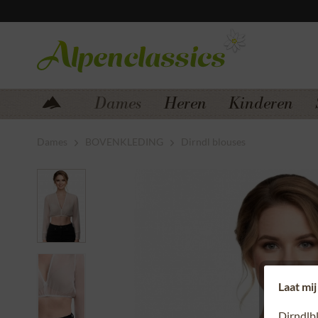
Zum Menü springen
Zum Hauptbereich springen
Dames
Heren
Kinderen
Dames
BOVENKLEDING
Dirndl blouses
Laat mij
Dirndlb