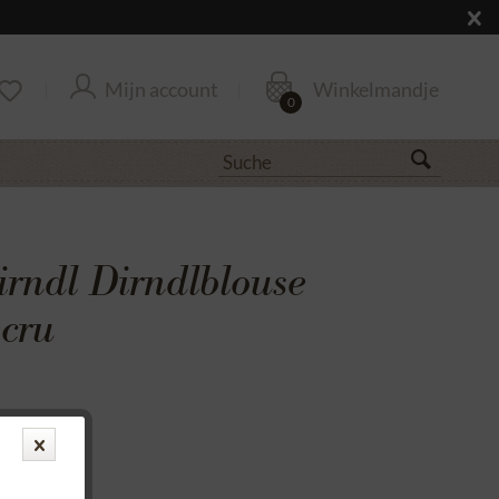
Mijn account
Winkelmandje
0
irndl Dirndlblouse
cru
antie