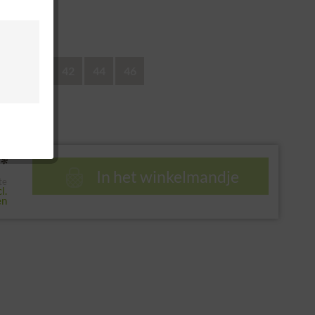
recht
38
40
42
44
46
*
In het winkelmandje
te
l.
en