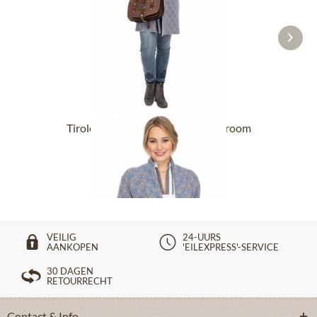
Tiroler vesten EIDENHAM mushroom
€ 269,90 *
€ 379,90 *
VEILIG
24-UURS
AANKOPEN
'EILEXPRESS'-SERVICE
30 DAGEN
RETOURRECHT
Contact & Info