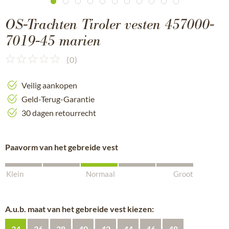
OS-Trachten Tiroler vesten 457000-
7019-45 marien
(
0
)
Veilig aankopen
Geld-Terug-Garantie
30 dagen retourrecht
Paavorm van het gebreide vest
Klein
Normaal
Groot
A.u.b. maat van het gebreide vest kiezen:
34
36
38
40
42
44
46
48