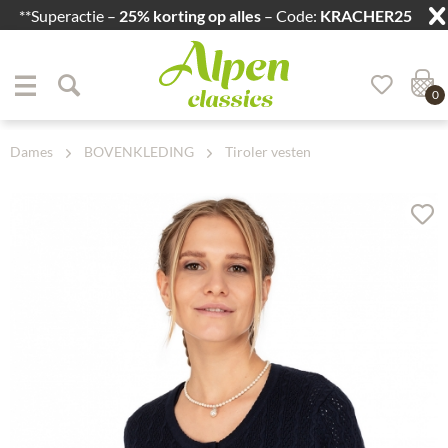
**Superactie –
25% korting op alles
– Code:
KRACHER25
Zum Menü springen
Zum Hauptbereich springen
0
Dames
BOVENKLEDING
Tiroler vesten