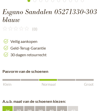
Esgano Sandalen 05271330-303
blauw
(
0
)
Veilig aankopen
Geld-Terug-Garantie
30 dagen retourrecht
Pasvorm van de schoenen
Klein
Normaal
Groot
A.u.b. maat van de schoenen kiezen:
36
37
38
39
40
41
42