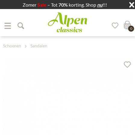
Zomer
Sale
– Tot
70%
korting. Shop
nu
!!!
Zum Menü springen
Zum Hauptbereich springen
0
Schoenen
Sandalen