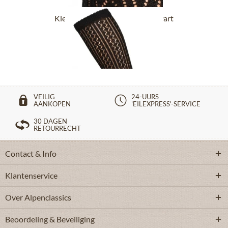
Klerendracht sokken CS516 zwart
€ 14,90 *
VEILIG
24-UURS
AANKOPEN
'EILEXPRESS'-SERVICE
30 DAGEN
RETOURRECHT
Contact & Info
Klantenservice
Over Alpenclassics
Beoordeling & Beveiliging