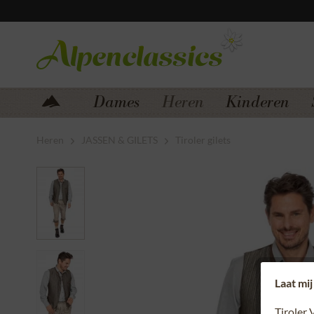
Zum Menü springen
Zum Hauptbereich springen
Dames
Heren
Kinderen
Heren
JASSEN & GILETS
Tiroler gilets
Laat mij
Tiroler