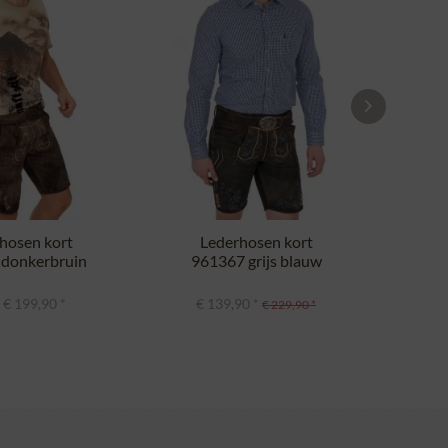
hosen kort
Lederhosen kort
L
donkerbruin
961367 grijs blauw
9
 € 199,90 *
€ 139,90 *
€
€ 229,90 *