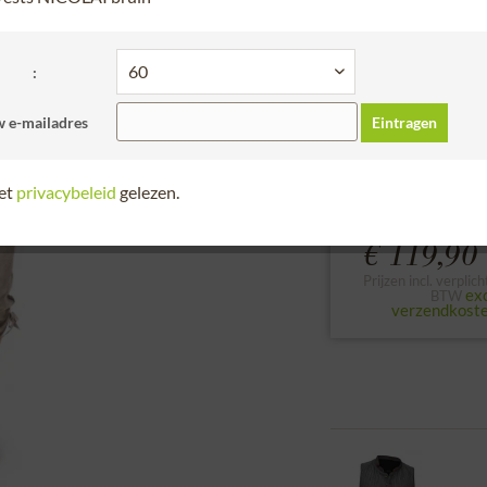
30 dagen retour
Bitte Größe wählen
:
48
50
52
 e-mailadres
Eintragen
Bekijk maattabel
het
privacybeleid
gelezen.
€ 119,90 
Prijzen incl. verplich
exc
BTW
verzendkost