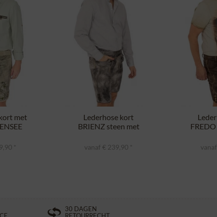
kort met
Lederhose kort
Leder
SENSEE
BRIENZ steen met
FREDO 
roen
riem
9,90 *
vanaf € 239,90 *
vanaf
30 DAGEN
ICE
RETOURRECHT