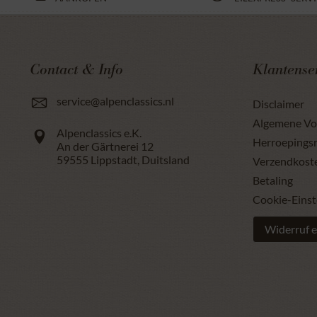
Contact & Info
Klantense
service@alpenclassics.nl
Disclaimer
Algemene V
Alpenclassics e.K.
Herroepings
An der Gärtnerei 12
59555
Lippstadt
,
Duitsland
Verzendkost
Betaling
Cookie-Einst
Widerruf e