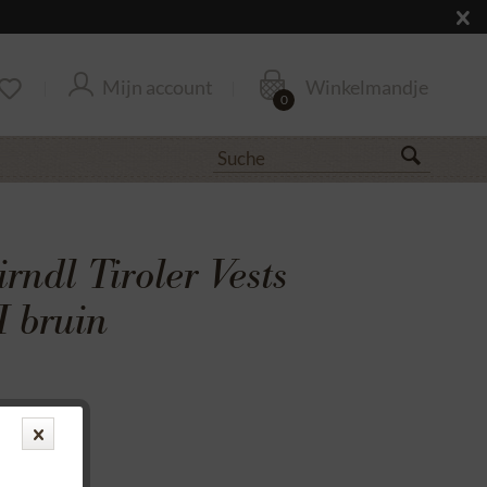
Mijn account
Winkelmandje
0
rndl Tiroler Vests
 bruin
antie