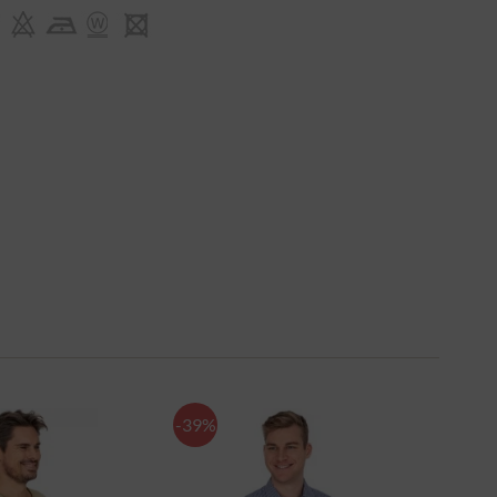
-39%
-44%