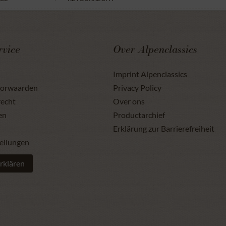
rvice
Over Alpenclassics
Imprint Alpenclassics
oorwaarden
Privacy Policy
recht
Over ons
en
Productarchief
Erklärung zur Barrierefreiheit
ellungen
rklären