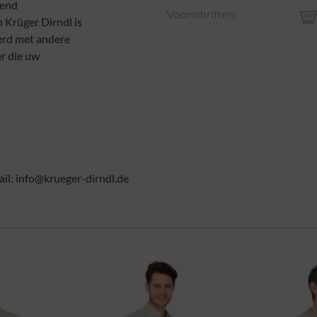
kend
Voorschriften:
 Krüger Dirndl is
erd met andere
er die uw
l: info@krueger-dirndl.de