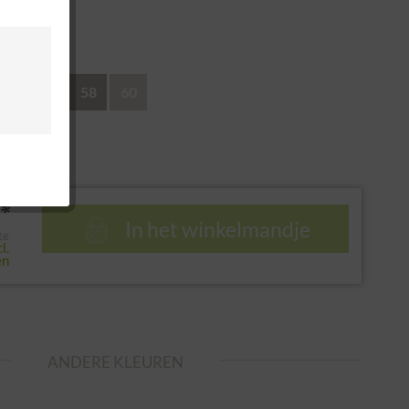
recht
54
56
58
60
*
In het winkelmandje
te
l.
en
ANDERE KLEUREN