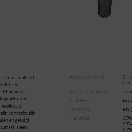
Actuele voorraad:
Dire
 is een opvallend
met 
raditie en
Vragen over artikel?:
een 
belichaamt de
egantie en zal
Artikel-Nr.:
Krüg
ngcollectie
Fabrikant:
Krüg
zijn verwerkt, zijn
Materiaal:
65% 
alen en getuigt
48% 
ultaat is een
52% 