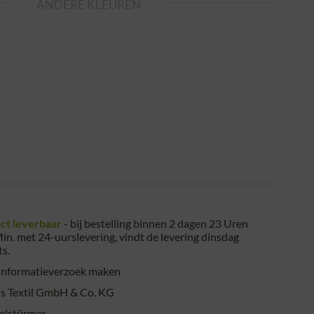
ANDERE KLEUREN
ct leverbaar
- bij bestelling binnen
2 dagen 23 Uren
in.
met 24-uurslevering, vindt de levering
dinsdag
ts
.
informatieverzoek maken
s Textil GmbH & Co. KG
elstürmer