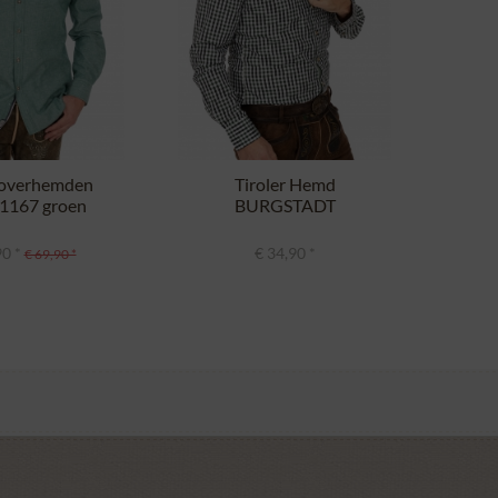
r overhemden
Tiroler Hemd
11167 groen
BURGSTADT
rfekt Fit)
traditioneel groen...
90 *
€ 34,90 *
€ 69,90 *