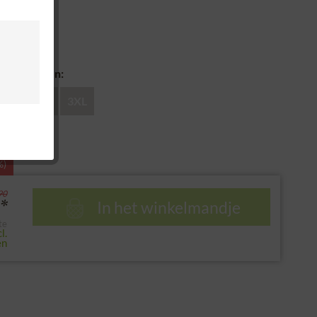
antie
recht
louse kiezen:
XL
XXL
3XL
%)
90
In het winkelmandje
*
te
l.
en