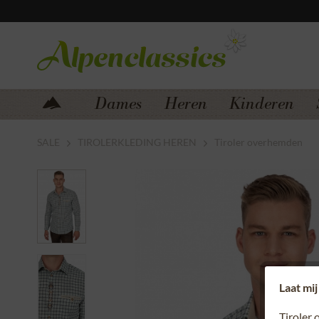
Zum Menü springen
Zum Hauptbereich springen
Dames
Heren
Kinderen
SALE
TIROLERKLEDING HEREN
Tiroler overhemden
Laat mij
Tiroler