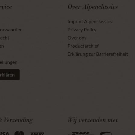
rvice
Over Alpenclassics
Imprint Alpenclassics
oorwaarden
Privacy Policy
recht
Over ons
en
Productarchief
Erklärung zur Barrierefreiheit
ellungen
rklären
& Verzending
Wij verzenden met