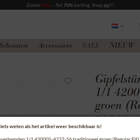
Zomer
Sale
– Tot
70%
korting. Shop
nu
!!!
Schoenen
Accessoires
SALE
NIEUW
Gipfelst
1/1 4200
groen (Re
(
1
)
 iets weten als het artikel weer beschikbaar is!
Veilig aankopen
 overhemden 1/1 420005-4237-56 traditioneel groen (Regular Fit)