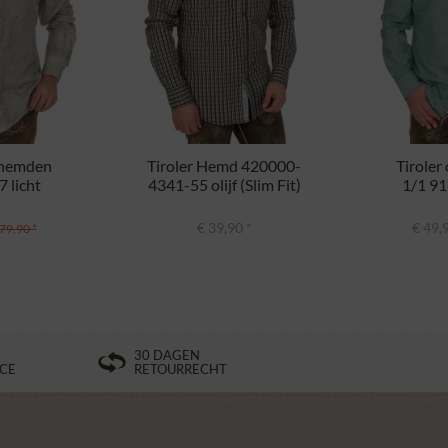
rhemden
Tiroler Hemd 420000-
Tirole
 licht
4341-55 olijf (Slim Fit)
1/1 9
..
(Pe
€ 39,90 *
€ 49,
79,90 *
30 DAGEN
ICE
RETOURRECHT