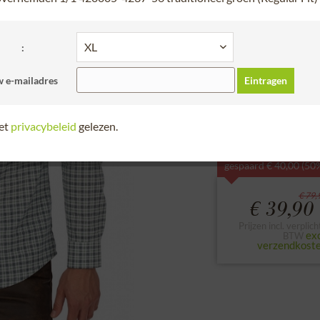
Geld-Terug-Gar
30 dagen retour
:
A.u.b. de maat van b
 e-mailadres
Eintragen
S
M
L
het
privacybeleid
gelezen.
Bekijk maattabel
gespaard € 40,00 (50
€ 79,
€ 39,90 
Prijzen incl. verplich
exc
BTW
verzendkost