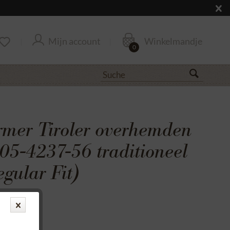
Mijn account
Winkelmandje
0
ürmer Tiroler overhemden
05-4237-56 traditioneel
gular Fit)