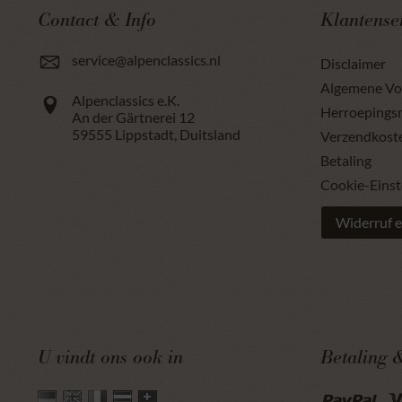
Contact & Info
Klantense
service@alpenclassics.nl
Disclaimer
Algemene V
Alpenclassics e.K.
Herroepings
An der Gärtnerei 12
59555
Lippstadt
,
Duitsland
Verzendkost
Betaling
Cookie-Einst
Widerruf e
U vindt ons ook in
Betaling 