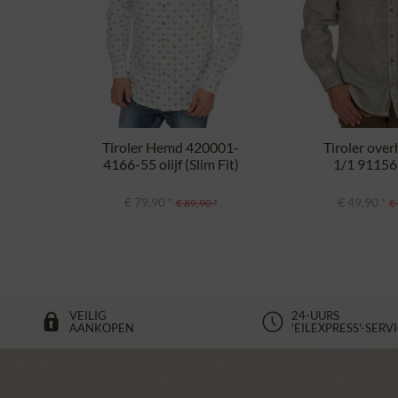
Tiroler Hemd 420001-
Tiroler ove
4166-55 olijf (Slim Fit)
1/1 911567
groen.
€ 79,90 *
€ 49,90 *
€ 89,90 *
€ 
VEILIG
24-UURS
AANKOPEN
'EILEXPRESS'-SERV