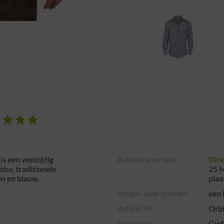
 een veelzijdig
Actuele voorraad:
Dire
jdse, traditionele
25 M
en en blauw.
plaa
Vragen over artikel?:
een 
Artikel-Nr.:
Orbi
Fabrikant:
Gipf