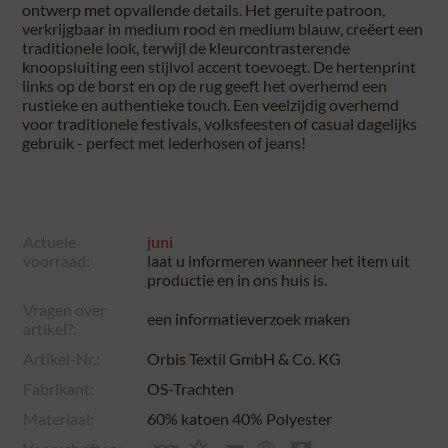
ontwerp met opvallende details. Het geruite patroon,
verkrijgbaar in medium rood en medium blauw, creëert een
traditionele look, terwijl de kleurcontrasterende
knoopsluiting een stijlvol accent toevoegt. De hertenprint
links op de borst en op de rug geeft het overhemd een
rustieke en authentieke touch. Een veelzijdig overhemd
voor traditionele festivals, volksfeesten of casual dagelijks
gebruik - perfect met lederhosen of jeans!
Actuele
juni
voorraad:
laat u informeren wanneer het item uit
productie en in ons huis is.
Vragen over
een informatieverzoek maken
artikel?:
Artikel-Nr.:
Orbis Textil GmbH & Co. KG
Fabrikant:
OS-Trachten
Materiaal:
60% katoen 40% Polyester