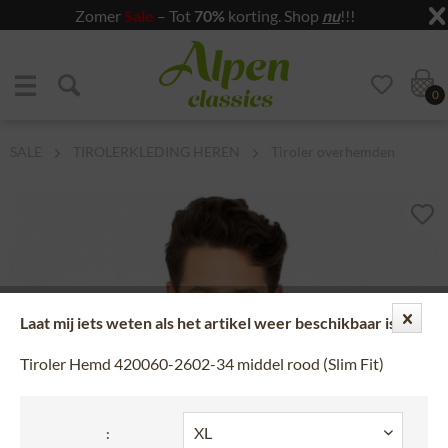
Zomer
Sale
– Tot
70%
korting. Shop
nu
!!!
Zum Menü springen
Zum Hauptbereich springen
0
SALE
TIROLERKLEDING HEREN
Tiroler overhemden
Laat mij iets weten als het artikel weer beschikbaar is!
Tiroler Hemd 420060-2602-34 middel rood (Slim Fit)
: