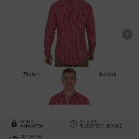
Tiroler Hemd 420000-4341-34 middel rood
(Slim Fit)
€ 34,90 *
€ 44,90 *
VEILIG
24-UURS
AANKOPEN
'EILEXPRESS'-SERVICE
30 DAGEN