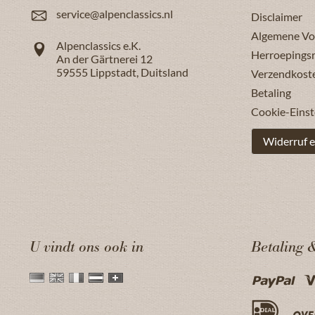
service@alpenclassics.nl
Disclaimer
Algemene V
Alpenclassics e.K.
Herroepings
An der Gärtnerei 12
59555
Lippstadt
,
Duitsland
Verzendkost
Betaling
Cookie-Einst
Widerruf e
U vindt ons ook in
Betaling 