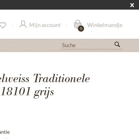
Mijn account
Winkelmandje
0
lweiss Traditionele
18101 grijs
antie