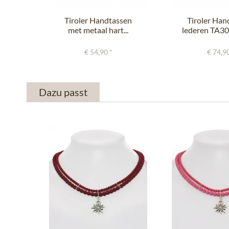
Tiroler Handtassen
Tiroler Han
met metaal hart...
lederen TA3
grijs
€ 54,90 *
€ 74,90
Dazu passt