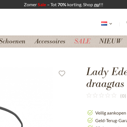
Zomer
Sale
– Tot
70%
korting. Shop
nu
!!!
Schoenen
Accessoires
SALE
NIEUW
Lady Ede
draagtas 
(
0
)
Veilig aankopen
Geld-Terug-Gar