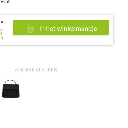
recht
*
In het winkelmandje
te
l.
en
ANDERE KLEUREN