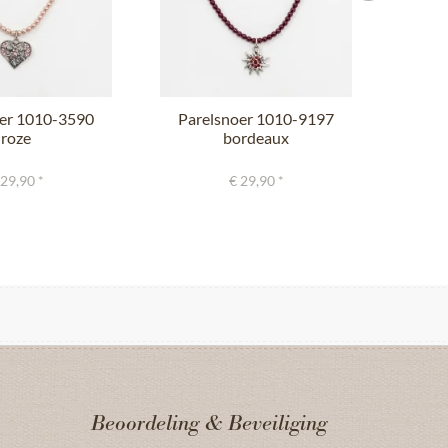
oer 1010-3590
Parelsnoer 1010-9197
Par
roze
bordeaux
 29,90 *
€ 29,90 *
Beoordeling & Beveiliging