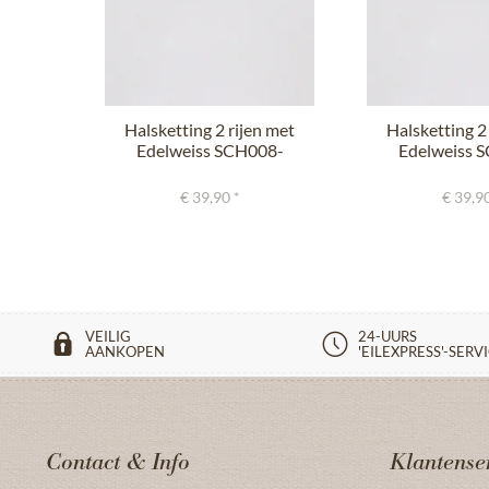
Halsketting 2 rijen met
Halsketting 2
Edelweiss SCH008-
Edelweiss 
7185...
7185.
€ 39,90 *
€ 39,90
VEILIG
24-UURS
AANKOPEN
'EILEXPRESS'-SERV
Contact & Info
Klantense