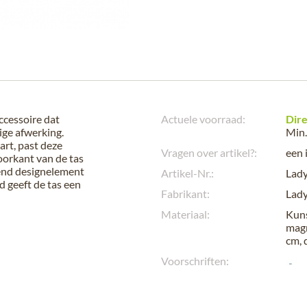
ccessoire dat
Actuele voorraad:
Dire
ige afwerking.
Min.
art, past deze
Vragen over artikel?:
een 
oorkant van de tas
lend designelement
Artikel-Nr.:
Lady
d geeft de tas een
Fabrikant:
Lady
Materiaal:
Kuns
magn
cm, 
Voorschriften: