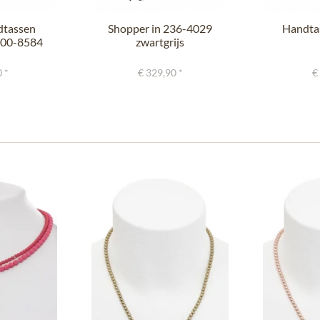
dtassen
Shopper in 236-4029
Handtas
000-8584
zwartgrijs
 *
€ 329,90 *
€