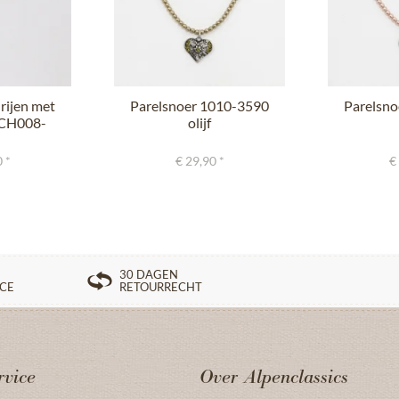
 rijen met
Parelsnoer 1010-3590
Parelsn
SCH008-
olijf
..
 *
€ 29,90 *
€
30 DAGEN
ICE
RETOURRECHT
rvice
Over Alpenclassics