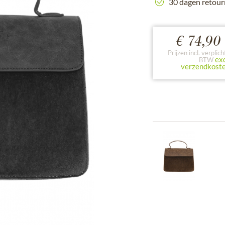
30 dagen retour
€ 74,90 
Prijzen incl. verplich
exc
BTW
verzendkost