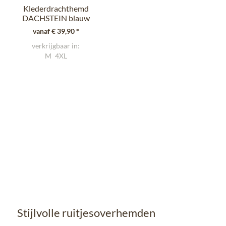
Klederdrachthemd
DACHSTEIN blauw
(Regular Fit)
vanaf € 39,90 *
verkrijgbaar in:
M
4XL
Stijlvolle ruitjesoverhemden