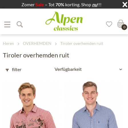
Zomer
Sale
– Tot
70%
korting. Shop
nu
!!!
Zum Menü springen
Zum Hauptbereich springen
0
Heren
OVERHEMDEN
Tiroler overhemden ruit
Tiroler overhemden ruit
filter