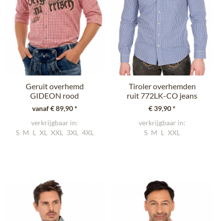
Geruit overhemd
Tiroler overhemden
GIDEON rood
ruit 772LK-CO jeans
(Slim Fit)
vanaf € 89,90 *
€ 39,90 *
verkrijgbaar in:
verkrijgbaar in:
S
M
L
XL
XXL
3XL
4XL
S
M
L
XXL