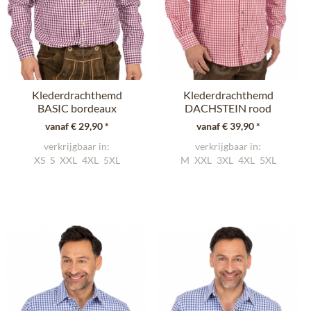
Klederdrachthemd
Klederdrachthemd
BASIC bordeaux
DACHSTEIN rood
(Regular Fit)
(Regular Fit)
vanaf € 29,90 *
vanaf € 39,90 *
verkrijgbaar in:
verkrijgbaar in:
XS
S
XXL
4XL
5XL
M
XXL
3XL
4XL
5XL