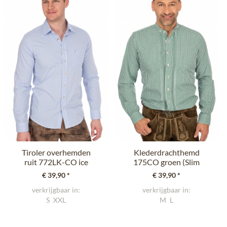
Tiroler overhemden
Klederdrachthemd
ruit 772LK-CO ice
175CO groen (Slim
(Slim Fit)
Fit)
€ 39,90 *
€ 39,90 *
verkrijgbaar in:
verkrijgbaar in:
S
XXL
M
L