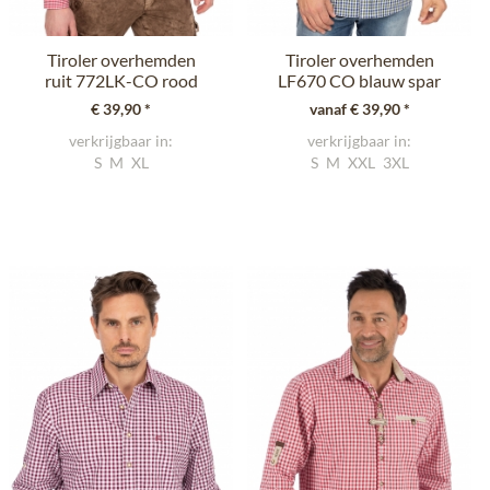
Tiroler overhemden
Tiroler overhemden
ruit 772LK-CO rood
LF670 CO blauw spar
(Slim Fit)
(Comfort...
€ 39,90 *
vanaf € 39,90 *
verkrijgbaar in:
verkrijgbaar in:
S
M
XL
S
M
XXL
3XL