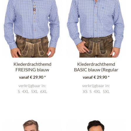
Klederdrachthemd
Klederdrachthemd
FREISING blauw
BASIC blauw (Regular
(Regular Fit)
Fit)
vanaf € 29,90 *
vanaf € 29,90 *
verkrijgbaar in:
verkrijgbaar in:
S
4XL
5XL
6XL
XS
S
4XL
5XL