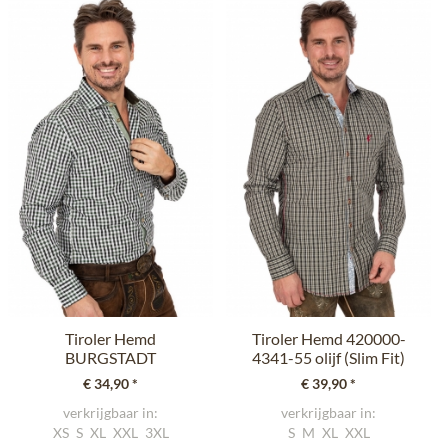
Tiroler Hemd
Tiroler Hemd 420000-
BURGSTADT
4341-55 olijf (Slim Fit)
traditioneel groen...
€ 34,90 *
€ 39,90 *
verkrijgbaar in:
verkrijgbaar in:
XS
S
XL
XXL
3XL
S
M
XL
XXL