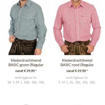
Klederdrachthemd
Klederdrachthemd
BASIC groen (Regular
BASIC rood (Regular
Fit)
Fit)
vanaf € 29,90 *
vanaf € 29,90 *
verkrijgbaar in:
verkrijgbaar in:
XS
S
M
L
XXL
4XL
5XL
S
M
L
XL
3XL
4XL
5XL