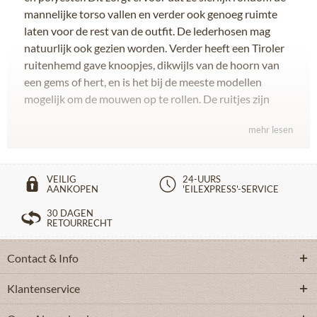
mannelijke torso vallen en verder ook genoeg ruimte
laten voor de rest van de outfit. De lederhosen mag
natuurlijk ook gezien worden. Verder heeft een Tiroler
ruitenhemd gave knoopjes, dikwijls van de hoorn van
een gems of hert, en is het bij de meeste modellen
mogelijk om de mouwen op te rollen. De ruitjes zijn
uiteraard het kenmerk van deze Tiroler hemden. Ze
mehr
lesen
bepalen het aangezicht. De grote hoeveelheid kleuren
in de collectie maakt het voor iedere man mogelijk om
zijn favoriet aan te treffen. Een Tiroler overhemd kan
VEILIG
24-UURS
behalve in de Biergarten ook gedragen worden in het
AANKOPEN
'EILEXPRESS'-SERVICE
dagelijks leven. Deze combineert ook perfect met een
30 DAGEN
paar jeans. Op die manier bent u net even wat anders,
RETOURRECHT
zonder uit de toon te vallen.
Contact & Info
Sprankelende Tiroler hemdjes
Klantenservice
Het trachtenhemd zit door de fijne stoffen erg
comfortabel. Verder heeft de Tiroler blouse heren ook