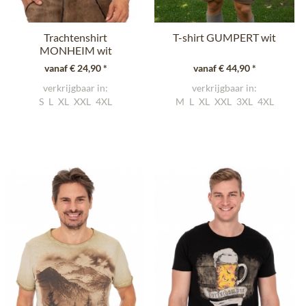
Trachtenshirt
T-shirt GUMPERT wit
MONHEIM wit
vanaf € 24,90 *
vanaf € 44,90 *
verkrijgbaar in:
verkrijgbaar in:
S
L
XL
XXL
4XL
M
L
XL
XXL
3XL
4XL