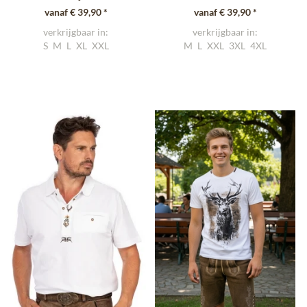
vanaf € 39,90 *
vanaf € 39,90 *
verkrijgbaar in:
verkrijgbaar in:
S
M
L
XL
XXL
M
L
XXL
3XL
4XL