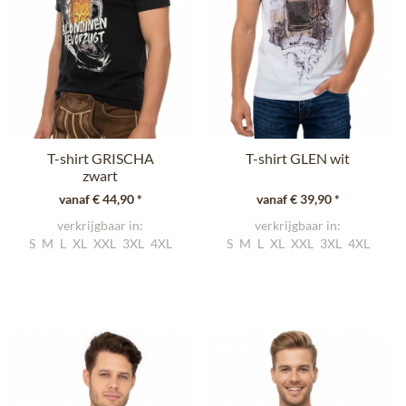
T-shirt GRISCHA
T-shirt GLEN wit
zwart
vanaf € 44,90 *
vanaf € 39,90 *
verkrijgbaar in:
verkrijgbaar in:
S
M
L
XL
XXL
3XL
4XL
S
M
L
XL
XXL
3XL
4XL