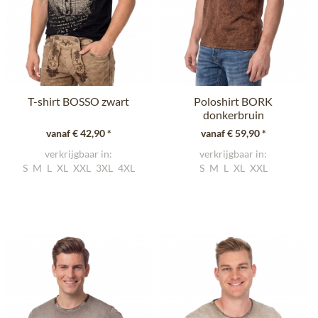
T-shirt BOSSO zwart
Poloshirt BORK
donkerbruin
vanaf € 42,90 *
vanaf € 59,90 *
verkrijgbaar in:
verkrijgbaar in:
S
M
L
XL
XXL
3XL
4XL
S
M
L
XL
XXL