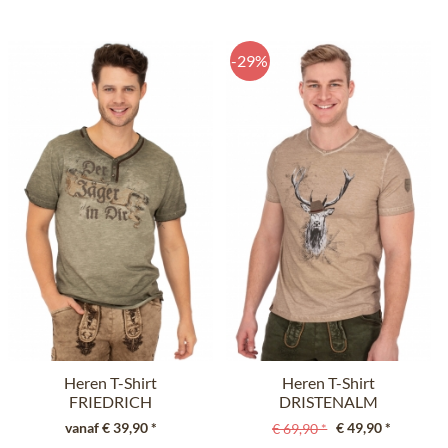
-29%
Heren T-Shirt
Heren T-Shirt
FRIEDRICH
DRISTENALM
donkergroen
lichtbruin
vanaf € 39,90 *
€ 49,90 *
€ 69,90 *