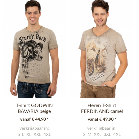
T-shirt GODWIN
Heren T-Shirt
BAVARIA beige
FERDINAND camel
vanaf € 44,90 *
vanaf € 49,90 *
verkrijgbaar in:
verkrijgbaar in:
S
L
XL
XXL
4XL
S
M
XXL
3XL
4XL