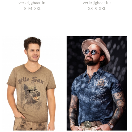
verkrijgbaar in:
verkrijgbaar in:
S
M
3XL
XS
S
XXL