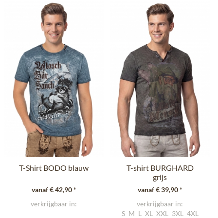
T-Shirt BODO blauw
T-shirt BURGHARD
grijs
vanaf € 42,90 *
vanaf € 39,90 *
verkrijgbaar in:
verkrijgbaar in:
S
M
L
XL
XXL
3XL
4XL