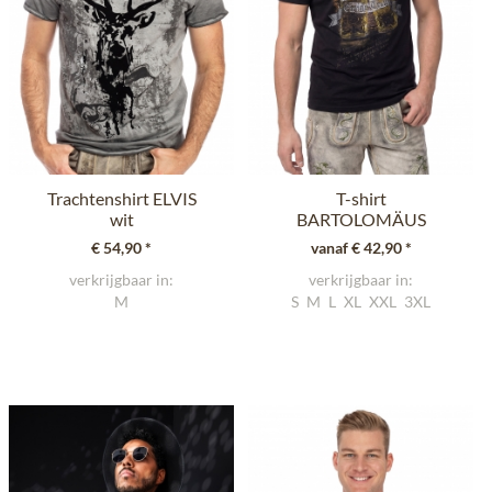
Trachtenshirt ELVIS
T-shirt
wit
BARTOLOMÄUS
zwart
€ 54,90 *
vanaf € 42,90 *
verkrijgbaar in:
verkrijgbaar in:
M
S
M
L
XL
XXL
3XL