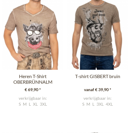
Heren T-Shirt
T-shirt GISBERT bruin
OBERBRÜNNALM
lichtbruin
€ 69,90 *
vanaf € 39,90 *
verkrijgbaar in:
verkrijgbaar in:
S
M
L
XL
3XL
S
M
L
3XL
4XL