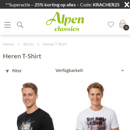
**Superactie –
25% korting op alles
– Code:
KRACHER25
Zum Menü springen
Zum Hauptbereich springen
0
Heren
Shirts
Heren T-Shirt
Heren T-Shirt
filter