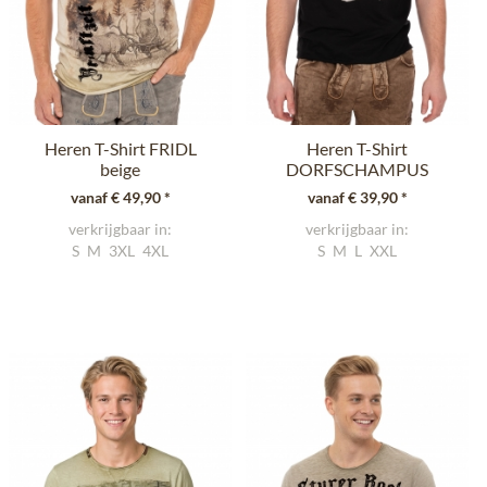
Heren T-Shirt FRIDL
Heren T-Shirt
beige
DORFSCHAMPUS
zwart
vanaf € 49,90 *
vanaf € 39,90 *
verkrijgbaar in:
verkrijgbaar in:
S
M
3XL
4XL
S
M
L
XXL