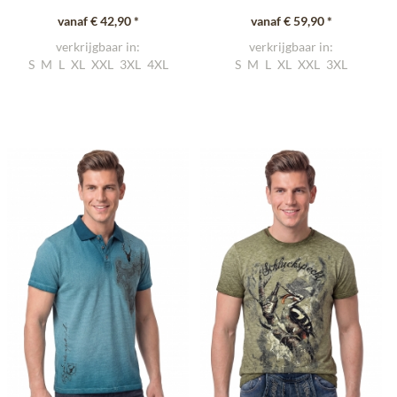
vanaf € 42,90 *
vanaf € 59,90 *
verkrijgbaar in:
verkrijgbaar in:
S
M
L
XL
XXL
3XL
4XL
S
M
L
XL
XXL
3XL