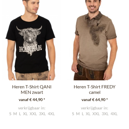
Heren T-Shirt QANI
Heren T-Shirt FREDY
MEN zwart
camel
vanaf € 44,90 *
vanaf € 64,90 *
verkrijgbaar in:
verkrijgbaar in:
S
M
L
XL
XXL
3XL
4XL
S
M
L
XL
XXL
3XL
4XL