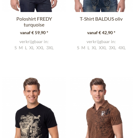
Poloshirt FREDY
T-Shirt BALDUS oliv
turquoise
vanaf € 59,90 *
vanaf € 42,90 *
verkrijgbaar in:
verkrijgbaar in:
S
M
L
XL
XXL
3XL
S
M
L
XL
XXL
3XL
4XL