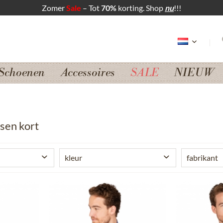
Zomer
Sale
– Tot
70%
korting. Shop
nu
!!!
Schoenen
Accessoires
SALE
NIEUW
sen kort
kleur
fabrikant
grijs
Gwand
zwart
Krüge
camel
Madd
camel
Schwe