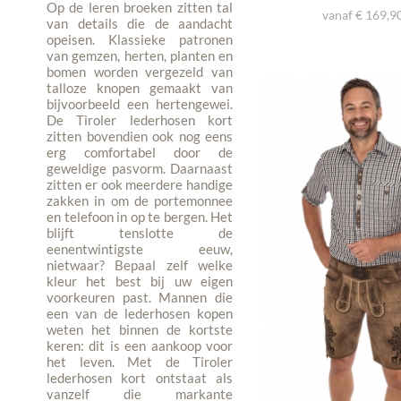
Op de leren broeken zitten tal
vanaf € 169,90
van details die de aandacht
opeisen. Klassieke patronen
van gemzen, herten, planten en
bomen worden vergezeld van
talloze knopen gemaakt van
bijvoorbeeld een hertengewei.
De Tiroler lederhosen kort
zitten bovendien ook nog eens
erg comfortabel door de
geweldige pasvorm. Daarnaast
zitten er ook meerdere handige
zakken in om de portemonnee
en telefoon in op te bergen. Het
blijft tenslotte de
eenentwintigste eeuw,
nietwaar? Bepaal zelf welke
kleur het best bij uw eigen
voorkeuren past. Mannen die
een van de lederhosen kopen
weten het binnen de kortste
keren: dit is een aankoop voor
het leven. Met de Tiroler
lederhosen kort ontstaat als
vanzelf die markante