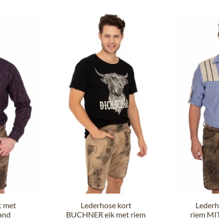
t met
Lederhose kort
Lederh
and
BUCHNER eik met riem
riem MI