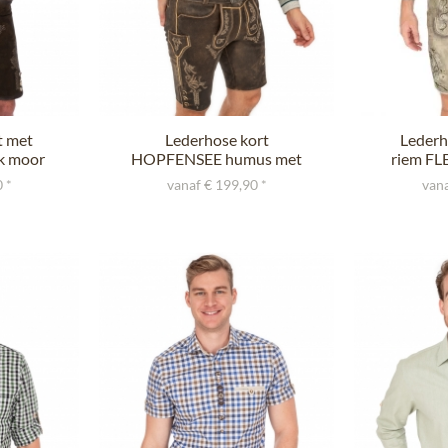
t met
Lederhose kort
Lederh
k moor
HOPFENSEE humus met
riem FL
riem
 *
vanaf € 199,90 *
vana