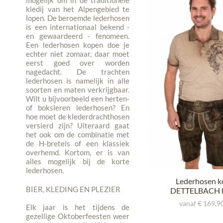
mogelijk om in de traditionele
kledij van het Alpengebied te
lopen. De beroemde lederhosen
is een internationaal bekend -
en gewaardeerd - fenomeen.
Een lederhosen kopen doe je
echter niet zomaar, daar moet
eerst goed over worden
nagedacht. De trachten
lederhosen is namelijk in alle
soorten en maten verkrijgbaar.
Wilt u bijvoorbeeld een herten-
of boksleren lederhosen? En
hoe moet de klederdrachthosen
versierd zijn? Uiteraard gaat
het ook om de combinatie met
de H-bretels of een klassiek
overhemd. Kortom, er is van
alles mogelijk bij de korte
lederhosen.
Lederhosen k
BIER, KLEDING EN PLEZIER
DETTELBACH 
vanaf € 169,90
Elk jaar is het tijdens de
gezellige Oktoberfeesten weer