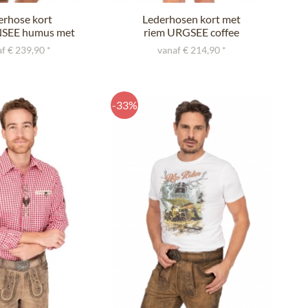
erhose kort
Lederhosen kort met
SEE humus met
riem URGSEE coffee
riem
nappato
f € 239,90 *
vanaf € 214,90 *
-33%