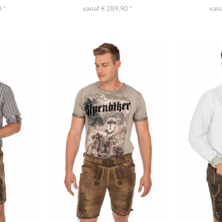
 *
vanaf € 289,90 *
vana