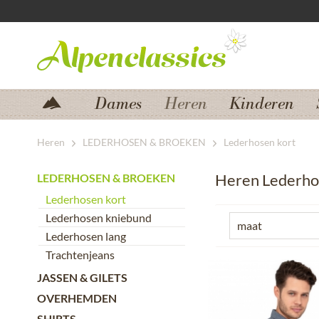
Zum Menü springen
Zum Hauptbereich springen
Dames
Heren
Kinderen
Heren
LEDERHOSEN & BROEKEN
Lederhosen kort
Heren Lederho
LEDERHOSEN & BROEKEN
Lederhosen kort
Lederhosen kniebund
maat
Lederhosen lang
Trachtenjeans
44
46
JASSEN & GILETS
48
OVERHEMDEN
50
SHIRTS