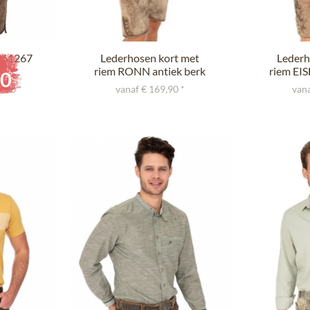
 961267
Lederhosen kort met
Lederh
riem RONN antiek berk
riem EI
90
9,90 *
vanaf € 169,90 *
vana