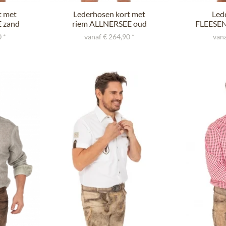
t met
Lederhosen kort met
Led
 zand
riem ALLNERSEE oud
FLEESEN
bruin
 *
vanaf € 264,90 *
vana