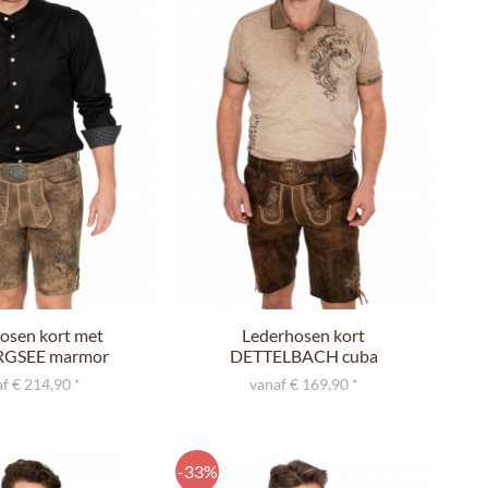
h & Wensky
tenglück
osen kort met
Lederhosen kort
RGSEE marmor
DETTELBACH cuba
nappato
f € 214,90 *
vanaf € 169,90 *
-33%