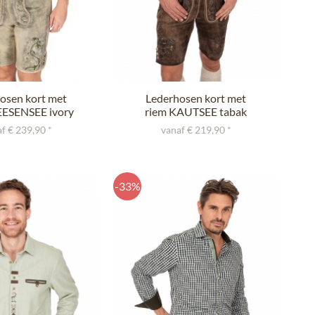
osen kort met
Lederhosen kort met
EESENSEE ivory
riem KAUTSEE tabak
groen
f € 239,90 *
vanaf € 219,90 *
-33%