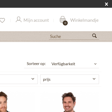
Mijn account
Winkelmandje
0
Sorteer op:
prijs
ler
von
€ 89,90
bis
€ 299,90
r Dirndl
ox
igerts