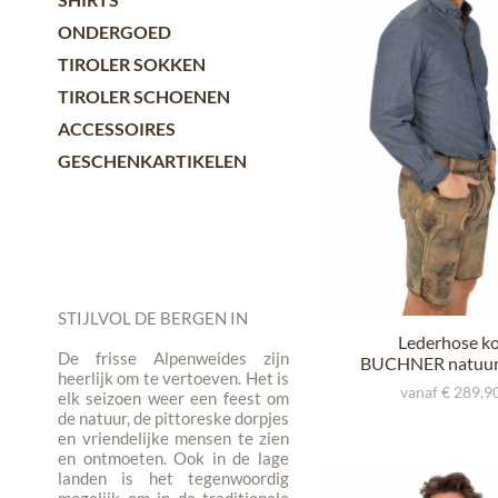
52
ONDERGOED
54
TIROLER SOKKEN
56
TIROLER SCHOENEN
58
ACCESSOIRES
60
GESCHENKARTIKELEN
62
64
STIJLVOL DE BERGEN IN
Lederhose ko
De frisse Alpenweides zijn
BUCHNER natuur
heerlijk om te vertoeven. Het is
met riem
vanaf € 289,90
elk seizoen weer een feest om
de natuur, de pittoreske dorpjes
en vriendelijke mensen te zien
en ontmoeten. Ook in de lage
landen is het tegenwoordig