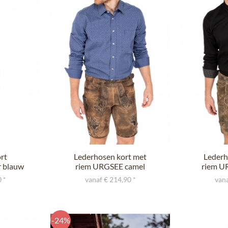
Spiet
Trach
rt
Lederhosen kort met
Lederh
 blauw
riem URGSEE camel
riem U
nappato
 *
vanaf € 214,90 *
vana
-24%