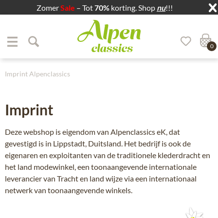
Zomer
Sale
– Tot
70%
korting. Shop
nu
!!!
Zum Menü springen
Zum Hauptbereich springen
0
Imprint Alpenclassics
Imprint
Deze webshop is eigendom van Alpenclassics eK, dat
gevestigd is in Lippstadt, Duitsland. Het bedrijf is ook de
eigenaren en exploitanten van de traditionele klederdracht en
het land modewinkel, een toonaangevende internationale
leverancier van Tracht en land wijze via een internationaal
netwerk van toonaangevende winkels.