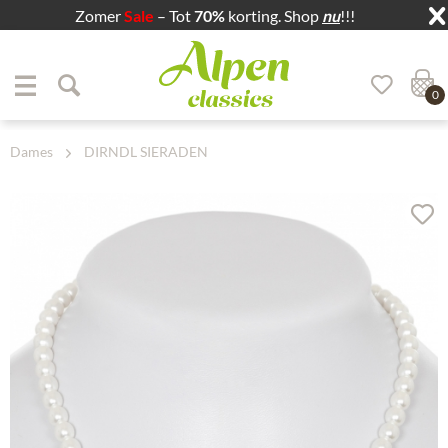
Zomer
Sale
– Tot
70%
korting. Shop
nu
!!!
Zum Menü springen
Zum Hauptbereich springen
0
Dames
DIRNDL SIERADEN