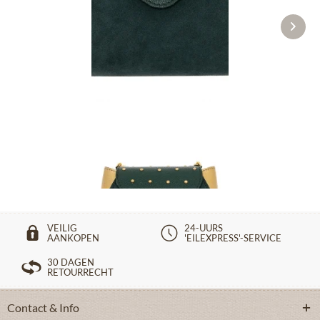
Avondtasje 24-4432 groen
€ 249,90 *
VEILIG
24-UURS
AANKOPEN
'EILEXPRESS'-SERVICE
30 DAGEN
RETOURRECHT
Contact & Info