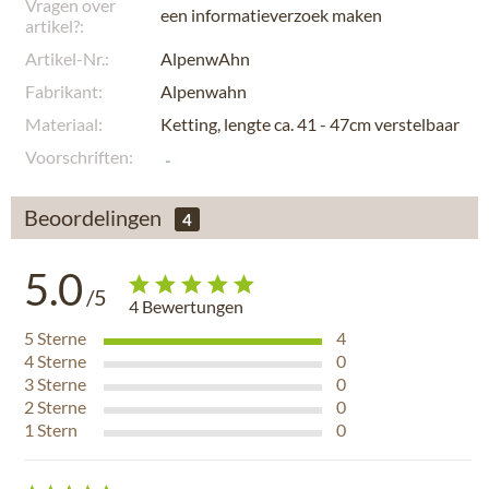
Vragen over
een informatieverzoek maken
artikel?:
Artikel-Nr.:
AlpenwAhn
Fabrikant:
Alpenwahn
Materiaal:
Ketting, lengte ca. 41 - 47cm verstelbaar
Voorschriften:
Beoordelingen
4
5.0
/5
4
Bewertungen
5
Sterne
4
4
Sterne
0
3
Sterne
0
2
Sterne
0
1
Stern
0