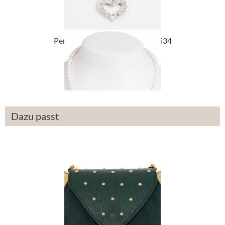
PerlKetting met Hart 14007-9534
€ 39,90 *
Dazu passt