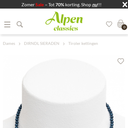
Zomer
Sale
– Tot
70%
korting. Shop
nu
!!!
Zum Menü springen
Zum Hauptbereich springen
0
Dames
DIRNDL SIERADEN
Tiroler kettingen