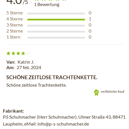
/5
1
Bewertung
5
Sterne
0
4
Sterne
1
3
Sterne
0
2
Sterne
0
1
Stern
0
Van:
Katrin J.
Am:
27 feb. 2024
SCHÖNE ZEITLOSE TRACHTENKETTE.
Schöne zeitlose Trachtenkette.
verifizierter Kauf
Fabrikant:
P.S Schuhmacher (Herr Schuhmacher), Ulmer Straße 43, 88471
Laupheim, eMail: info@p-s-schuhmacher.de