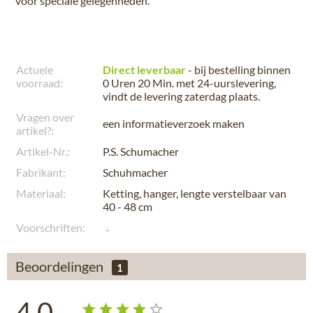
voor speciale gelegenheden.
Actuele
Direct leverbaar
- bij bestelling binnen
voorraad:
0 Uren 20 Min.
met 24-uurslevering,
vindt de levering
zaterdag plaats
.
Vragen over
een informatieverzoek maken
artikel?:
Artikel-Nr.:
P.S. Schumacher
Fabrikant:
Schuhmacher
Materiaal:
Ketting, hanger, lengte verstelbaar van
40 - 48 cm
Voorschriften:
Beoordelingen
1
4.0