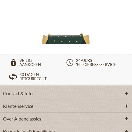
Avondtasje 24-4432 groen
€ 249,90 *
VEILIG
24-UURS
AANKOPEN
'EILEXPRESS'-SERVICE
30 DAGEN
RETOURRECHT
Contact & Info
Klantenservice
Over Alpenclassics
Beoordeling & Beveiliging