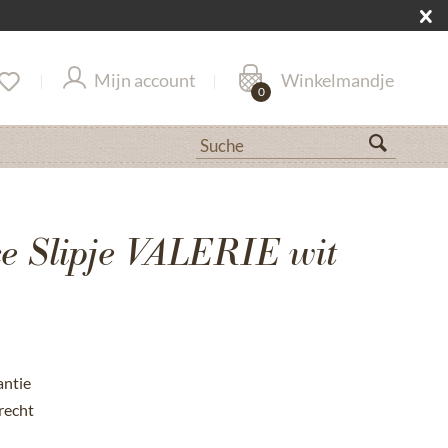
Mijn account
Winkelmandje
0
e Slipje VALERIE wit
antie
recht