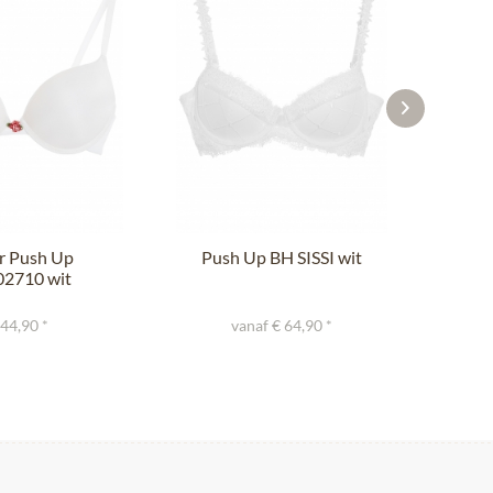
r Push Up
Push Up BH SISSI wit
Pu
2710 wit
 44,90 *
vanaf € 64,90 *