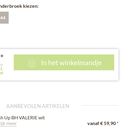
onderbroek kiezen:
44
*
In het winkelmandje
te
l.
en
AANBEVOLEN ARTIKELEN
h Up BH VALERIE wit
ijk meer
vanaf
€ 59,90
*