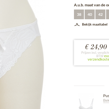
A.u.b. maat van de 
38
40
42
Bekijk maattabel
€ 24,90 
Prijzen incl. verplich
exc
BTW
verzendkost
Pus
Bek