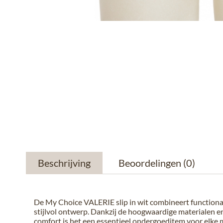
Beschrijving
Beoordelingen
(0)
De My Choice VALERIE slip in wit combineert functional
stijlvol ontwerp. Dankzij de hoogwaardige materialen e
comfort is het een essentieel ondergoeditem voor elk