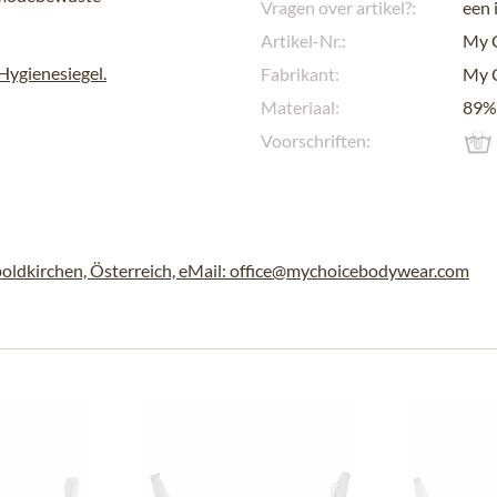
Vragen over artikel?:
een 
Artikel-Nr.:
My 
ygienesiegel.
Fabrikant:
My 
Materiaal:
89% 
Voorschriften:
dkirchen, Österreich, eMail: office@mychoicebodywear.com