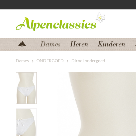
Zum Menü springen
Zum Hauptbereich springen
Dames
Heren
Kinderen
Dames
ONDERGOED
Dirndl ondergoed