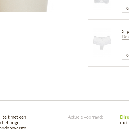
Sli
Bek
iteit met een
Actuele voorraad:
Dire
n het hoge
met 
e modebewuste