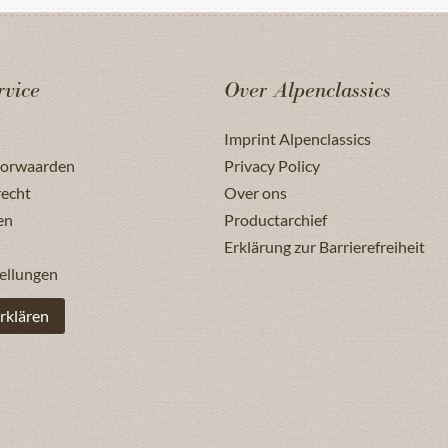
rvice
Over Alpenclassics
Imprint Alpenclassics
oorwaarden
Privacy Policy
recht
Over ons
en
Productarchief
Erklärung zur Barrierefreiheit
ellungen
rklären