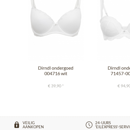
Dirndl ondergoed
Dirndl ond
004716 wit
71457-00
€ 39,90 *
€ 94,90
VEILIG
24-UURS
AANKOPEN
'EILEXPRESS'-SERV