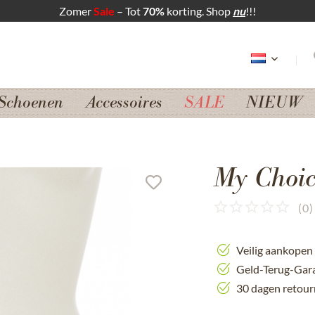
Zomer
Sale
– Tot
70%
korting. Shop
nu
!!!
Schoenen
Accessoires
SALE
NIEUW
My Choic
(
0
)
Veilig aankopen
Geld-Terug-Gar
30 dagen retour