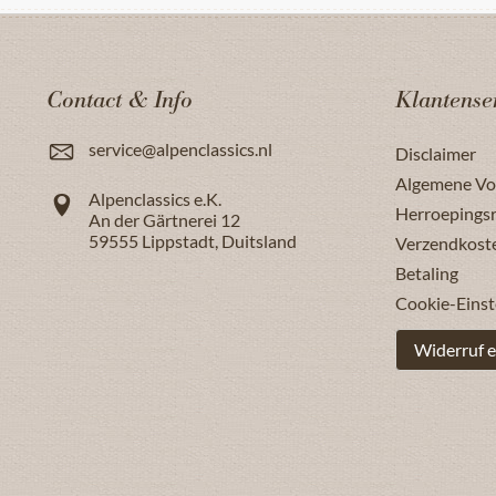
Contact & Info
Klantense
service@alpenclassics.nl
Disclaimer
Algemene V
Alpenclassics e.K.
Herroepings
An der Gärtnerei 12
59555
Lippstadt
,
Duitsland
Verzendkost
Betaling
Cookie-Einst
Widerruf e