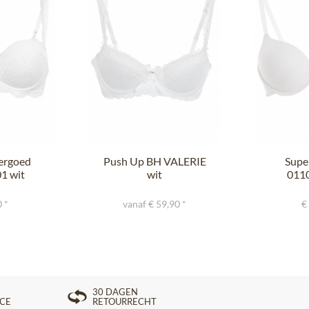
ergoed
Push Up BH VALERIE
Supe
1 wit
wit
0110
 *
vanaf € 59,90 *
€
30 DAGEN
ICE
RETOURRECHT