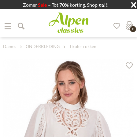
Zomer
Sale
– Tot
70%
korting. Shop
nu
!!!
Zum Menü springen
Zum Hauptbereich springen
0
Dames
ONDERKLEDING
Tiroler rokken