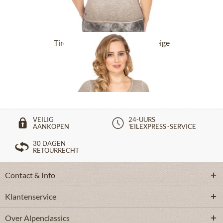
Tiroler T-Shirts BABYECUE greige
€ 29,90 *
€ 44,90 *
VEILIG
24-UURS
AANKOPEN
'EILEXPRESS'-SERVICE
30 DAGEN
RETOURRECHT
Contact & Info
Klantenservice
Over Alpenclassics