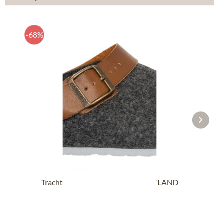
-68%
Trachten Pantoffel G102997 SHETLAND
antraciet
€ 12,90 *
€ 39,90 *