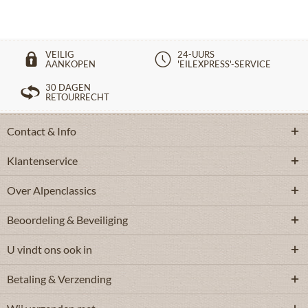
VEILIG
24-UURS
AANKOPEN
'EILEXPRESS'-SERVICE
30 DAGEN
RETOURRECHT
Contact & Info
Klantenservice
Over Alpenclassics
Beoordeling & Beveiliging
U vindt ons ook in
Betaling & Verzending