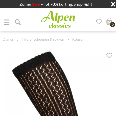
Zomer
Sale
– Tot
70%
korting. Shop
nu
!!!
Zum Menü springen
Zum Hauptbereich springen
0
Dames
Tiroler schoenen & sokken
Kousen