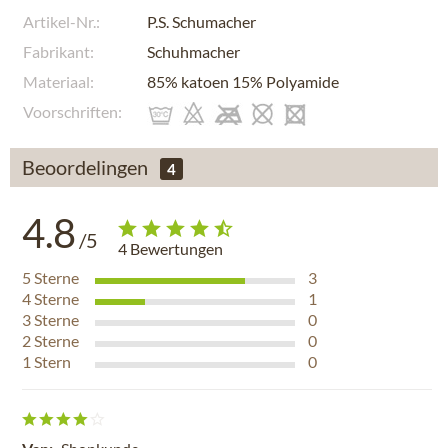
Artikel-Nr.:
P.S. Schumacher
Fabrikant:
Schuhmacher
Materiaal:
85% katoen 15% Polyamide
Voorschriften:
Beoordelingen
4
4.8
/5
4
Bewertungen
5
Sterne
3
4
Sterne
1
3
Sterne
0
2
Sterne
0
1
Stern
0