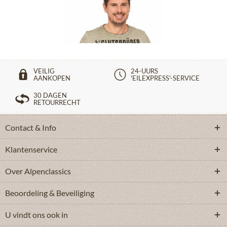
€ 29,90 *
€ 39,90 *
VEILIG
24-UURS
AANKOPEN
'EILEXPRESS'-SERVICE
30 DAGEN
RETOURRECHT
Contact & Info
Klantenservice
Over Alpenclassics
Beoordeling & Beveiliging
U vindt ons ook in