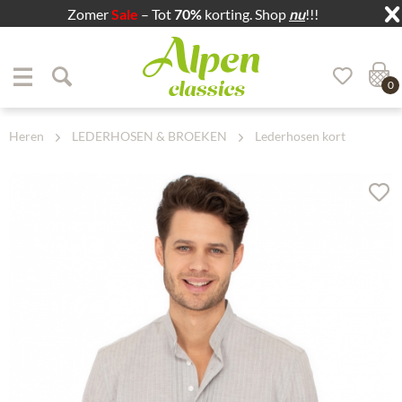
Zomer
Sale
– Tot
70%
korting. Shop
nu
!!!
Zum Menü springen
Zum Hauptbereich springen
0
Heren
LEDERHOSEN & BROEKEN
Lederhosen kort