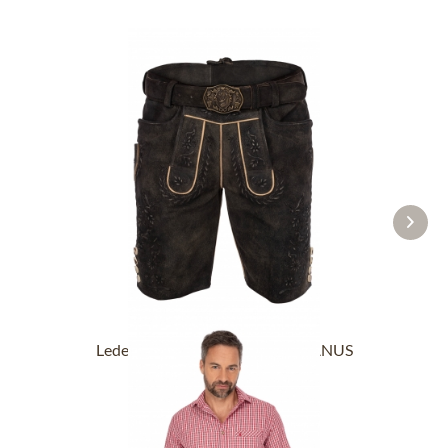
Lederhosen kort met riem STEFANUS
antraciet
vanaf € 229,90 *