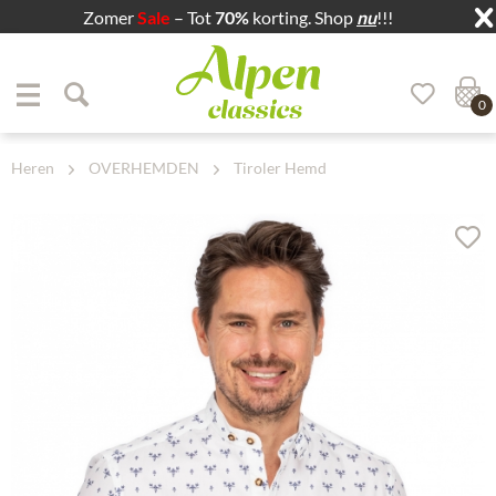
Zomer
Sale
– Tot
70%
korting. Shop
nu
!!!
Zum Menü springen
Zum Hauptbereich springen
0
Heren
OVERHEMDEN
Tiroler Hemd