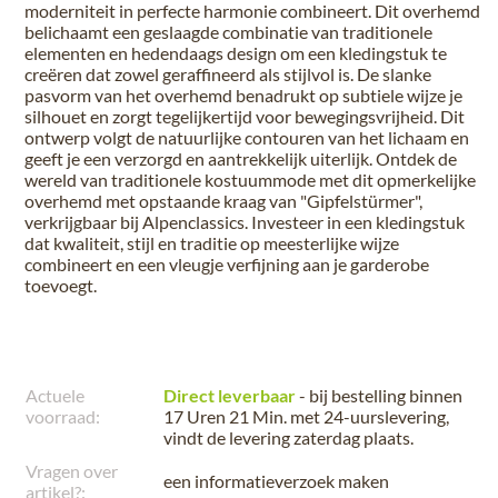
moderniteit in perfecte harmonie combineert. Dit overhemd
belichaamt een geslaagde combinatie van traditionele
elementen en hedendaags design om een kledingstuk te
creëren dat zowel geraffineerd als stijlvol is. De slanke
pasvorm van het overhemd benadrukt op subtiele wijze je
silhouet en zorgt tegelijkertijd voor bewegingsvrijheid. Dit
ontwerp volgt de natuurlijke contouren van het lichaam en
geeft je een verzorgd en aantrekkelijk uiterlijk. Ontdek de
wereld van traditionele kostuummode met dit opmerkelijke
overhemd met opstaande kraag van "Gipfelstürmer",
verkrijgbaar bij Alpenclassics. Investeer in een kledingstuk
dat kwaliteit, stijl en traditie op meesterlijke wijze
combineert en een vleugje verfijning aan je garderobe
toevoegt.
Actuele
Direct leverbaar
- bij bestelling binnen
voorraad:
17 Uren 21 Min.
met 24-uurslevering,
vindt de levering
zaterdag plaats
.
Vragen over
een informatieverzoek maken
artikel?: