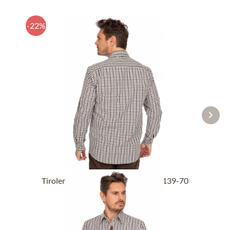
-22%
Tiroler overhemden 1/1 420001-4139-70
zwart...
€ 34,90 *
€ 44,90 *