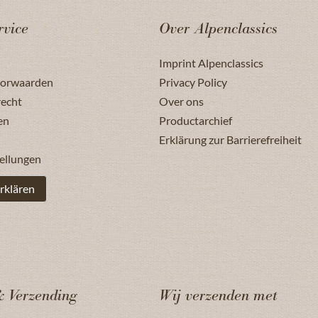
rvice
Over Alpenclassics
Imprint Alpenclassics
oorwaarden
Privacy Policy
recht
Over ons
en
Productarchief
Erklärung zur Barrierefreiheit
ellungen
rklären
& Verzending
Wij verzenden met