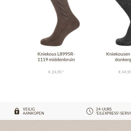
Kniekous L8995R-
Kniekousen
1119 middenbruin
donkerg
zilverspar
marineb
€ 24,90 *
€ 44,90
VEILIG
24-UURS
AANKOPEN
'EILEXPRESS'-SERV