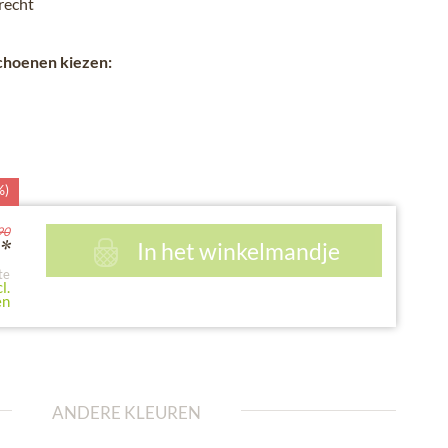
recht
schoenen kiezen:
%)
90
In het winkelmandje
*
te
l.
en
ANDERE KLEUREN