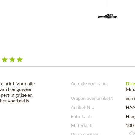
e print. Voor alle
Actuele voorraad:
Dire
s van Hangowear
Min.
pers in grijze en
Vragen over artikel?:
een 
 het voetbed is
Artikel-Nr.:
HA
Fabrikant:
Han
Materiaal:
100%
Voorschriften: