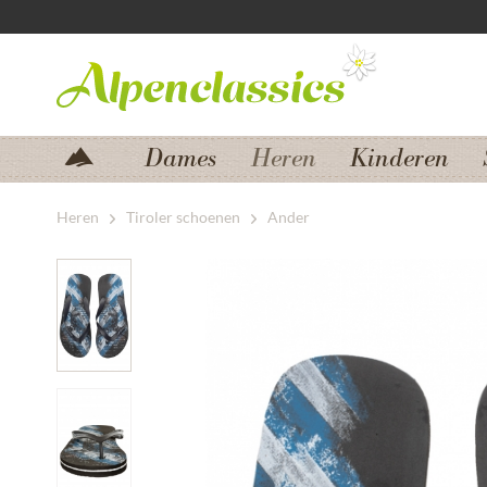
Zum Menü springen
Zum Hauptbereich springen
Dames
Heren
Kinderen
Heren
Tiroler schoenen
Ander