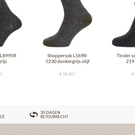
 L8995R
Shoppersok L5698-
Tiroler 
rijs
5230 donkergrijs olijf
219 
lauw
zi
 *
€ 19,90 *
€
30 DAGEN
ICE
RETOURRECHT