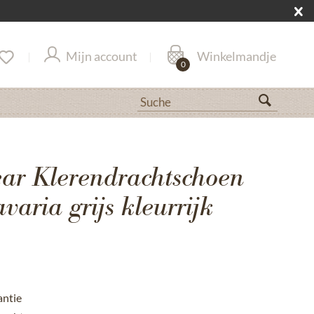
Mijn account
Winkelmandje
0
r Klerendrachtschoen
ria grijs kleurrijk
antie