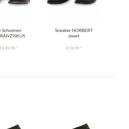
er Schoenen
Sneaker NORBERT
 FRANZISKUS
zwart
rt antik
f € 89,90 *
€ 94,90 *