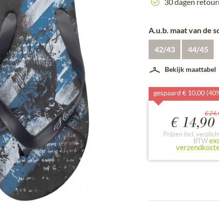
30 dagen retour
A.u.b. maat van de 
42/43
44/45
Bekijk maattabel
gespaard € 10,00 (40
€ 24,
€ 14,90 
Prijzen incl. verplich
exc
BTW
verzendkost