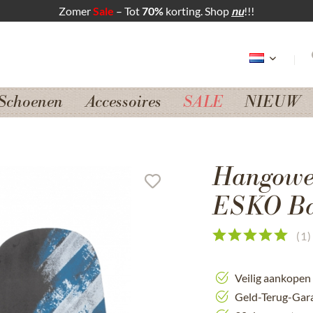
Zomer
Sale
– Tot
70%
korting. Shop
nu
!!!
Schoenen
Accessoires
SALE
NIEUW
Hangowea
ESKO Bava
(
1
)
Veilig aankopen
Geld-Terug-Gar