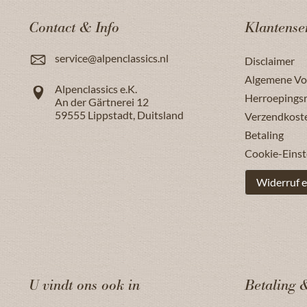
Contact & Info
Klantense
service@alpenclassics.nl
Disclaimer
Algemene V
Alpenclassics e.K.
Herroepings
An der Gärtnerei 12
59555
Lippstadt
,
Duitsland
Verzendkost
Betaling
Cookie-Einst
Widerruf e
U vindt ons ook in
Betaling 