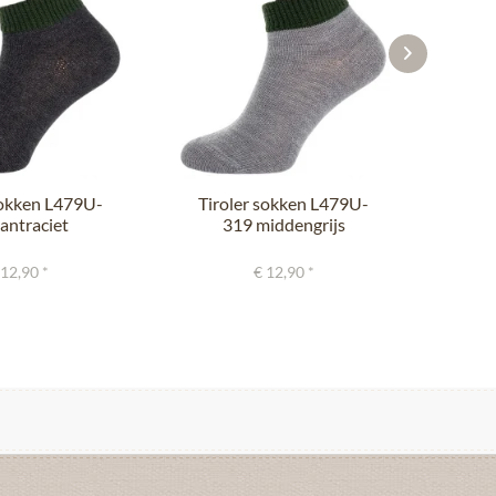
sokken L479U-
Tiroler sokken L479U-
Kni
antraciet
319 middengrijs
an
lverspar
zilverspar
 12,90 *
€ 12,90 *