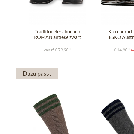
Traditionele schoenen
Klerendrach
ROMAN antieke zwart
ESKO Austri
kleurri
vanaf € 79,90 *
€ 14,90 *
€ 
Dazu passt