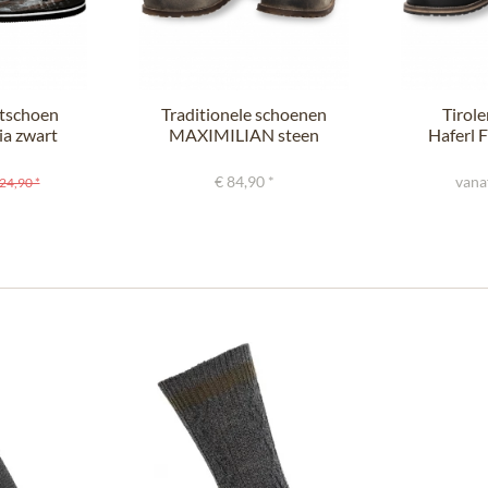
tschoen
Traditionele schoenen
Tirol
a zwart
MAXIMILIAN steen
Haferl
jk
rustiek
zwa
€ 84,90 *
vana
24,90 *