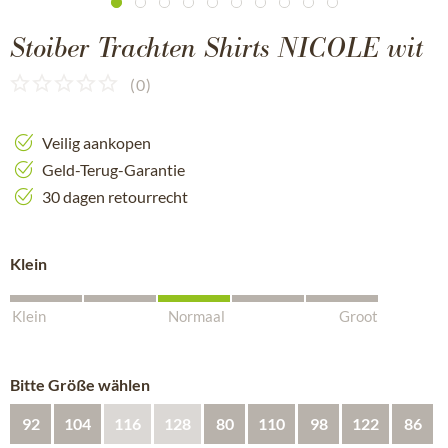
Stoiber Trachten Shirts NICOLE wit
(
0
)
Veilig aankopen
Geld-Terug-Garantie
30 dagen retourrecht
Klein
Klein
Normaal
Groot
Bitte Größe wählen
92
104
116
128
80
110
98
122
86