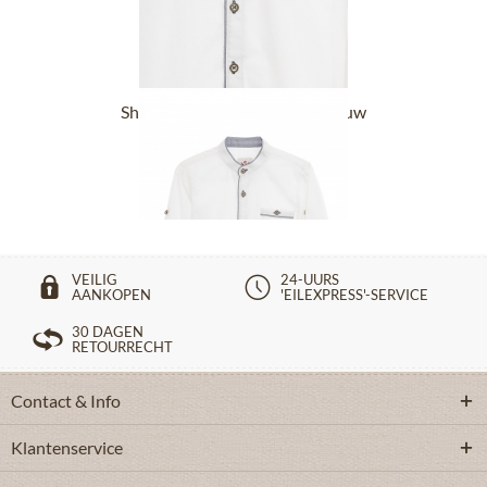
Shirt WEBSTER wit donkerblauw
€ 49,90 *
VEILIG
24-UURS
AANKOPEN
'EILEXPRESS'-SERVICE
30 DAGEN
RETOURRECHT
Contact & Info
Klantenservice