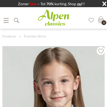
Zomer
Sale
– Tot
70%
korting. Shop
nu
!!!
Zum Menü springen
Zum Hauptbereich springen
0
Kinderen
Trachten Shirts