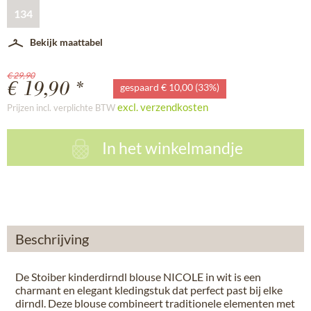
134
Bekijk maattabel
€ 29,90
€ 19,90 *
gespaard € 10,00 (33%)
excl. verzendkosten
Prijzen incl. verplichte BTW
In het winkelmandje
Beschrijving
De Stoiber kinderdirndl blouse NICOLE in wit is een
charmant en elegant kledingstuk dat perfect past bij elke
dirndl. Deze blouse combineert traditionele elementen met