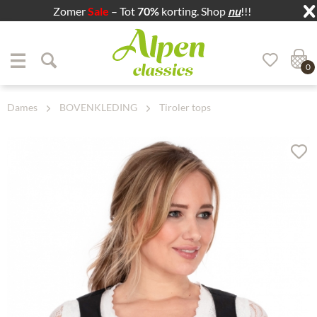
Zomer
Sale
– Tot
70%
korting. Shop
nu
!!!
Zum Menü springen
Zum Hauptbereich springen
0
Dames
BOVENKLEDING
Tiroler tops