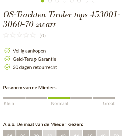
OS-Trachten Tiroler tops 453001-
3060-70 zwart
(
0
)
Veilig aankopen
Geld-Terug-Garantie
30 dagen retourrecht
Pasvorm van de Mieders
Klein
Normaal
Groot
A.u.b. De maat van de Mieder kiezen:
34
36
38
40
42
44
46
48
50