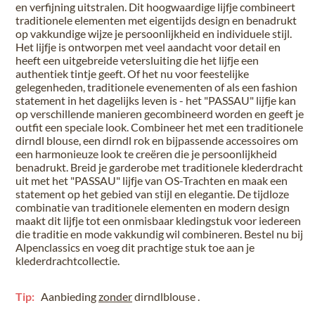
en verfijning uitstralen. Dit hoogwaardige lijfje combineert
traditionele elementen met eigentijds design en benadrukt
op vakkundige wijze je persoonlijkheid en individuele stijl.
Het lijfje is ontworpen met veel aandacht voor detail en
heeft een uitgebreide vetersluiting die het lijfje een
authentiek tintje geeft. Of het nu voor feestelijke
gelegenheden, traditionele evenementen of als een fashion
statement in het dagelijks leven is - het "PASSAU" lijfje kan
op verschillende manieren gecombineerd worden en geeft je
outfit een speciale look. Combineer het met een traditionele
dirndl blouse, een dirndl rok en bijpassende accessoires om
een harmonieuze look te creëren die je persoonlijkheid
benadrukt. Breid je garderobe met traditionele klederdracht
uit met het "PASSAU" lijfje van OS-Trachten en maak een
statement op het gebied van stijl en elegantie. De tijdloze
combinatie van traditionele elementen en modern design
maakt dit lijfje tot een onmisbaar kledingstuk voor iedereen
die traditie en mode vakkundig wil combineren. Bestel nu bij
Alpenclassics en voeg dit prachtige stuk toe aan je
klederdrachtcollectie.
Tip:
Aanbieding
zonder
dirndlblouse .