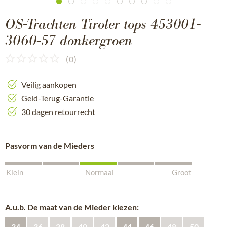
OS-Trachten Tiroler tops 453001-
3060-57 donkergroen
(
0
)
Veilig aankopen
Geld-Terug-Garantie
30 dagen retourrecht
Pasvorm van de Mieders
Klein
Normaal
Groot
A.u.b. De maat van de Mieder kiezen:
34
36
38
40
42
44
46
48
50