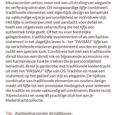
kleuraccenten zetten, maar ook een uitstraling van elegantie
en verfijning uitstralen. Dit hoogwaardige lijfje combineert
traditionele elementen met eigentijds design en benadrukt
op vakkundige wijze je persoonlijkheid en individuele stijl.
Het lijfje is ontworpen met veel aandacht voor detail en
heeft een uitgebreide vetersluiting die het lijfje een
authentiek tintje geeft. Of het nu voor feestelijke
gelegenheden, traditionele evenementen of als een fashion
statement in het dagelijks leven is - het "PASSAU" lijfje kan
op verschillende manieren gecombineerd worden en geeft je
outfit een speciale look. Combineer het met een traditionele
dirndl blouse, een dirndl rok en bijpassende accessoires om
een harmonieuze look te creëren die je persoonlijkheid
benadrukt. Breid je garderobe met traditionele klederdracht
uit met het "PASSAU" lijfje van OS-Trachten en maak een
statement op het gebied van stijl en elegantie. De tijdloze
combinatie van traditionele elementen en modern design
maakt dit lijfje tot een onmisbaar kledingstuk voor iedereen
die traditie en mode vakkundig wil combineren. Bestel nu bij
Alpenclassics en voeg dit prachtige stuk toe aan je
klederdrachtcollectie.
Tip:
Aanbieding
zonder
dirndlblouse .