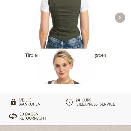
Tiroler tops uitrekken EDELSTETT groen
vanaf € 99,90 *
VEILIG
24-UURS
AANKOPEN
'EILEXPRESS'-SERVICE
30 DAGEN
RETOURRECHT