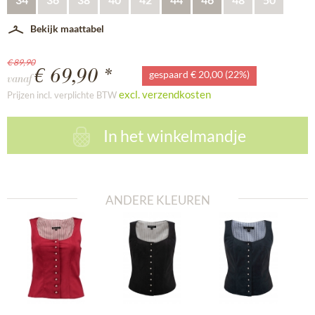
Bekijk maattabel
€ 89,90
€ 69,90 *
gespaard € 20,00 (22%)
vanaf
excl. verzendkosten
Prijzen incl. verplichte BTW
In het winkelmandje
ANDERE KLEUREN