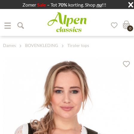
Zomer
Sale
– Tot
70%
korting. Shop
nu
!!!
Zum Menü springen
Zum Hauptbereich springen
0
Dames
BOVENKLEDING
Tiroler tops