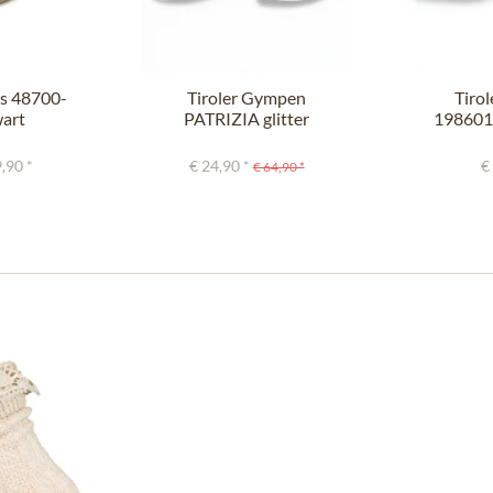
rs 48700-
Tiroler Gympen
Tirol
art
PATRIZIA glitter
198601
schwarzn
,90 *
€ 24,90 *
€
€ 64,90 *