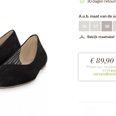
30 dagen retour
A.u.b. maat van de 
36
37
38
Bekijk maattabel
€ 89,90 
Prijzen incl. verplich
exc
BTW
verzendkost