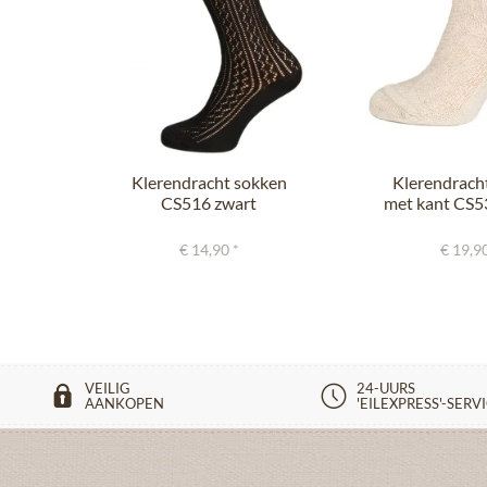
Klerendracht sokken
Klerendrach
CS516 zwart
met kant CS5
€ 14,90 *
€ 19,90
VEILIG
24-UURS
AANKOPEN
'EILEXPRESS'-SERV