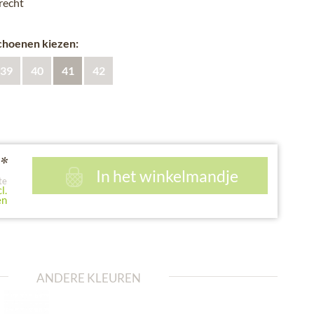
recht
schoenen kiezen:
39
40
41
42
*
In het winkelmandje
te
l.
en
ANDERE KLEUREN