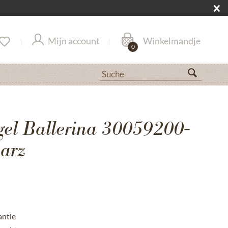
Mijn account
Winkelmandje
0
gel Ballerina 30059200-
arz
antie