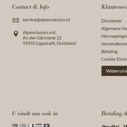
Contact & Info
Klantense
service@alpenclassics.nl
Disclaimer
Algemene V
Alpenclassics e.K.
Herroepings
An der Gärtnerei 12
59555
Lippstadt
,
Duitsland
Verzendkost
Betaling
Cookie-Einst
Widerruf e
U vindt ons ook in
Betaling 