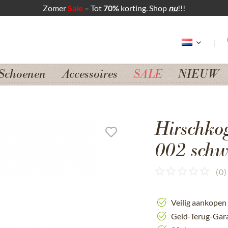
Zomer
Sale
– Tot
70%
korting. Shop
nu
!!!
Schoenen
Accessoires
SALE
NIEUW
Hirschko
002 schw
(
0
)
Veilig aankopen
Geld-Terug-Gar