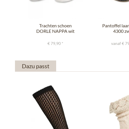
Trachten schoen
Pantoffel laa
DORLE NAPPA wit
4300 zw
zwart
€ 79,90 *
vanaf € 79
Dazu passt