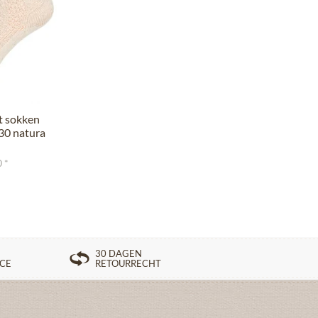
t sokken
30 natura
 *
30 DAGEN
ICE
RETOURRECHT