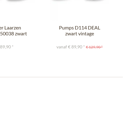
er Laarzen
Pumps D114 DEAL
La
50038 zwart
zwart vintage
grijs
 89,90 *
vanaf € 89,90 *
€ 129,90 *