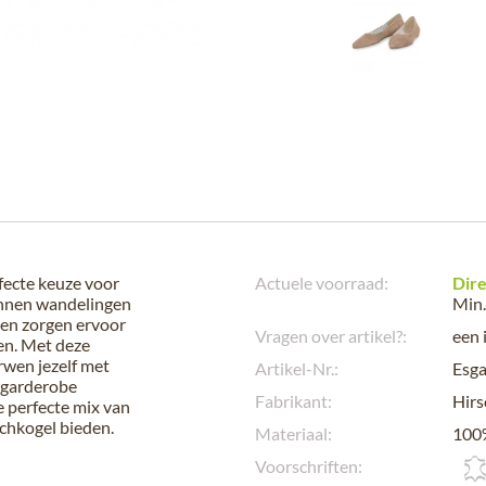
fecte keuze voor
Actuele voorraad:
Dire
annen wandelingen
Min.
ch en zorgen ervoor
Vragen over artikel?:
een 
nen. Met deze
erwen jezelf met
Artikel-Nr.:
Esg
e garderobe
Fabrikant:
Hirs
e perfecte mix van
schkogel bieden.
Materiaal:
100%
Voorschriften: