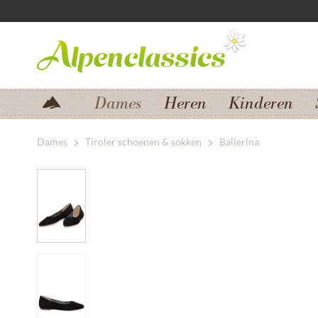
Zum Menü springen
Zum Hauptbereich springen
Dames
Heren
Kinderen
Dames
Tiroler schoenen & sokken
Ballerina