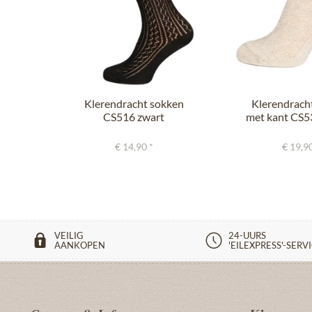
Klerendracht sokken
Klerendrach
CS516 zwart
met kant CS5
€ 14,90 *
€ 19,90
VEILIG
24-UURS
AANKOPEN
'EILEXPRESS'-SERV