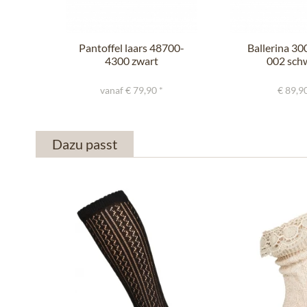
Pantoffel laars 48700-
Ballerina 3
4300 zwart
002 sch
vanaf € 79,90 *
€ 89,90
Dazu passt