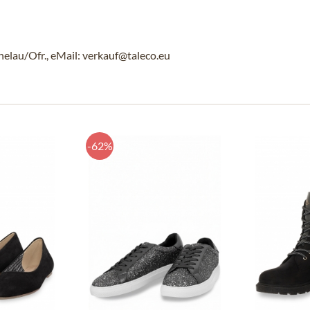
au/Ofr., eMail: verkauf@taleco.eu
-62%