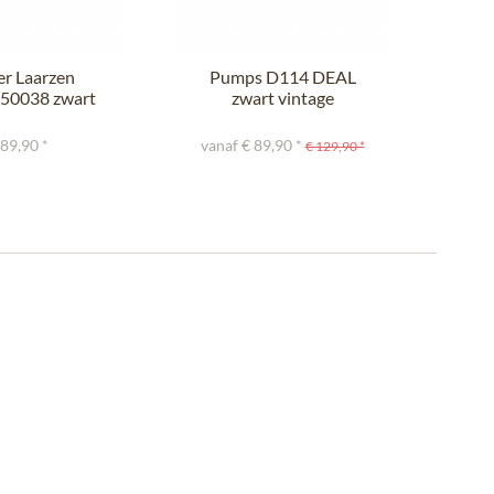
er Laarzen
Pumps D114 DEAL
La
50038 zwart
zwart vintage
grijs
 89,90 *
vanaf € 89,90 *
€ 129,90 *