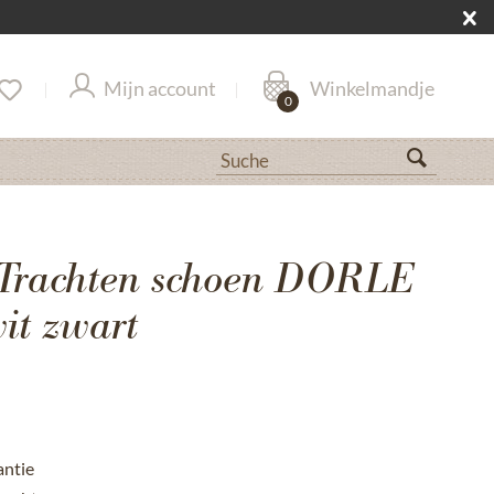
Mijn account
Winkelmandje
0
Trachten schoen DORLE
t zwart
antie