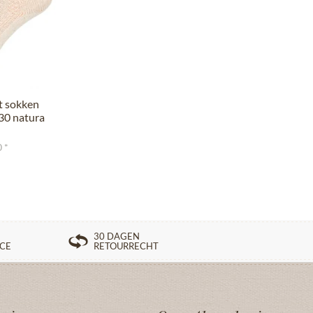
t sokken
30 natura
 *
30 DAGEN
ICE
RETOURRECHT