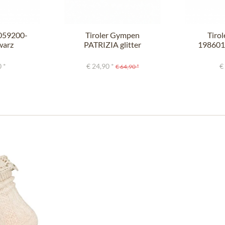
0059200-
Tiroler Gympen
Tirol
warz
PATRIZIA glitter
198601
schwarzn
 *
€ 24,90 *
€
€ 64,90 *