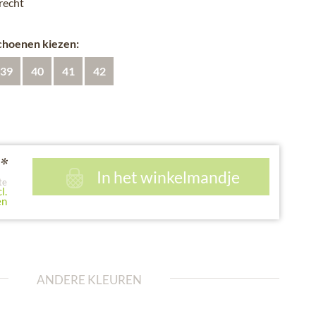
recht
schoenen kiezen:
39
40
41
42
*
In het winkelmandje
te
l.
en
ANDERE KLEUREN