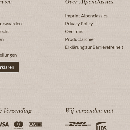
rvice
Over Alpenclassics
Imprint Alpenclassics
oorwaarden
Privacy Policy
recht
Over ons
en
Productarchief
Erklärung zur Barrierefreiheit
ellungen
rklären
& Verzending
Wij verzenden met