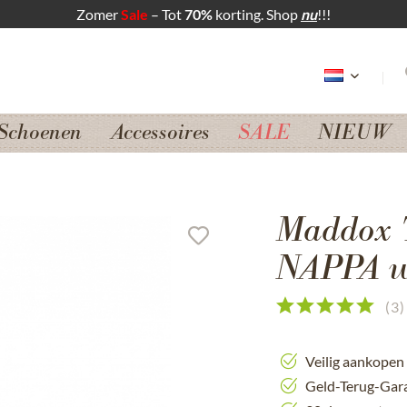
Zomer
Sale
– Tot
70%
korting. Shop
nu
!!!
Schoenen
Accessoires
SALE
NIEUW
Maddox 
NAPPA wi
(
3
)
Veilig aankopen
Geld-Terug-Gar