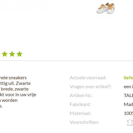
nele sneakers
Actuele voorraad:
lief
tig uit. Zwarte
Vragen over artikel?:
een 
 brede, zwarte
kt voor in uw vrije
Artikel-Nr.:
TAL
en worden
Fabrikant:
Mad
s.
Materiaal:
100%
Voorschriften: