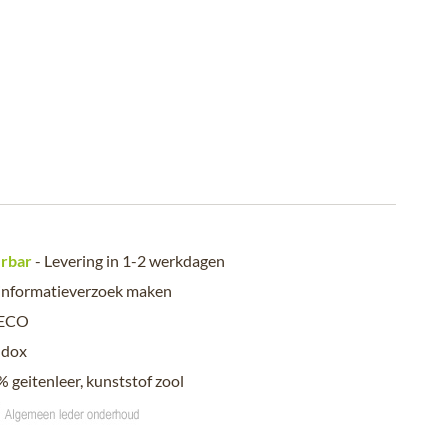
erbar
- Levering in 1-2 werkdagen
informatieverzoek maken
ECO
dox
 geitenleer, kunststof zool