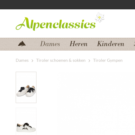
Zum Menü springen
Zum Hauptbereich springen
Dames
Heren
Kinderen
Dames
Tiroler schoenen & sokken
Tiroler Gympen