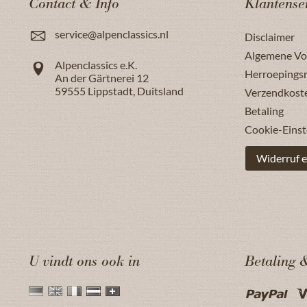
Contact & Info
Klantense
service@alpenclassics.nl
Disclaimer
Algemene V
Alpenclassics e.K.
Herroepings
An der Gärtnerei 12
59555
Lippstadt
,
Duitsland
Verzendkost
Betaling
Cookie-Einst
Widerruf e
U vindt ons ook in
Betaling 