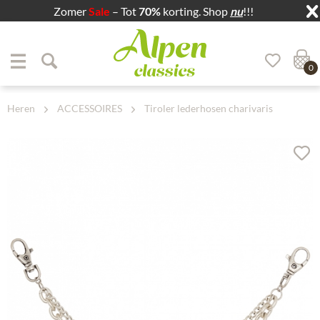
Zomer
Sale
– Tot
70%
korting. Shop
nu
!!!
Zum Menü springen
Zum Hauptbereich springen
0
Heren
ACCESSOIRES
Tiroler lederhosen charivaris