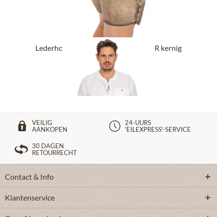
Lederhosen kort met riem BUCHNER kernig
natuur
vanaf € 289,90 *
VEILIG
24-UURS
AANKOPEN
'EILEXPRESS'-SERVICE
30 DAGEN
RETOURRECHT
Contact & Info
Klantenservice