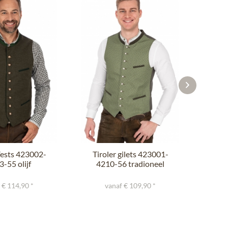
Vests 423002-
Tiroler gilets 423001-
-55 olijf
4210-56 tradioneel
CON
groen
 € 114,90 *
vanaf € 109,90 *
€