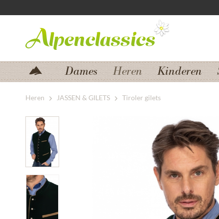
Zum Menü springen
Zum Hauptbereich springen
Dames
Heren
Kinderen
Heren
JASSEN & GILETS
Tiroler gilets