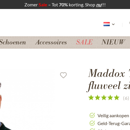
Zomer
Sale
– Tot
70%
korting. Shop
nu
!!!
Schoenen
Accessoires
SALE
NIEUW
Maddox T
fluweel z
(
6
)
Veilig aankopen
Geld-Terug-Gar