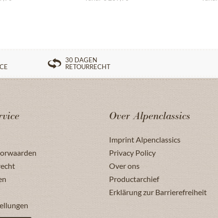
30 DAGEN
ICE
RETOURRECHT
rvice
Over Alpenclassics
Imprint Alpenclassics
oorwaarden
Privacy Policy
recht
Over ons
en
Productarchief
Erklärung zur Barrierefreiheit
ellungen