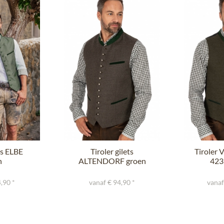
ts ELBE
Tiroler gilets
Tiroler 
n
ALTENDORF groen
4233
,90 *
vanaf € 94,90 *
vanaf