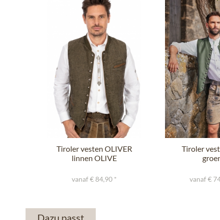
Tiroler vesten OLIVER
Tiroler ves
linnen OLIVE
groe
vanaf € 84,90 *
vanaf € 74
Dazu passt