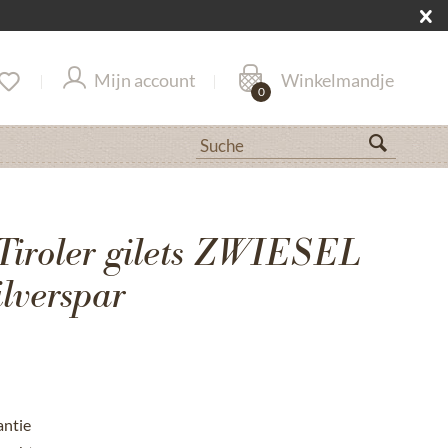
Mijn account
Winkelmandje
0
iroler gilets ZWIESEL
ilverspar
antie