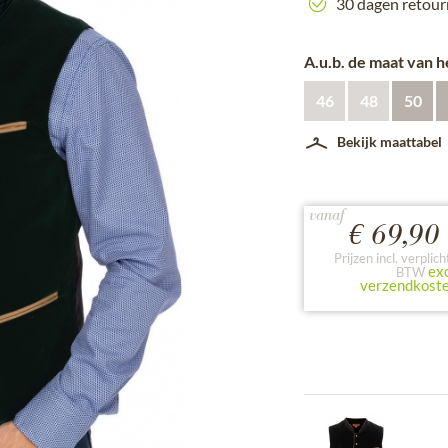
30 dagen retour
A.u.b. de maat van h
46
48
50
Bekijk maattabel
vanaf
€ 69,90 
Prijzen incl. verplich
exc
BTW
verzendkost