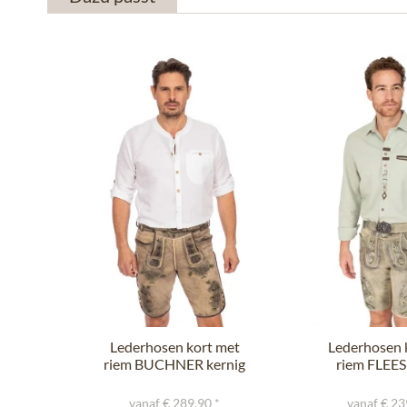
Lederhosen kort met
Lederhosen 
riem BUCHNER kernig
riem FLEE
natuur
ivory g
vanaf € 289,90 *
vanaf € 23