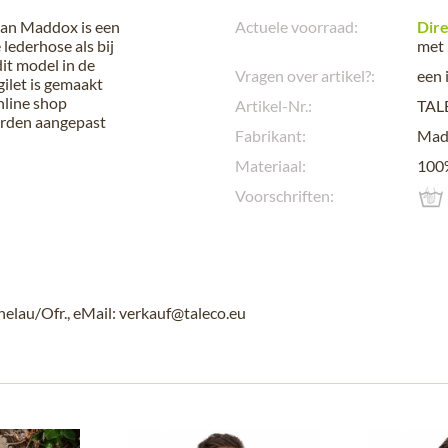
van Maddox is een
Actuele voorraad:
Dire
 lederhose als bij
met 
dit model in de
Vragen over artikel?:
een 
gilet is gemaakt
nline shop
Artikel-Nr.:
TAL
worden aangepast
Fabrikant:
Mad
Materiaal:
100
Voorschriften:
au/Ofr., eMail: verkauf@taleco.eu