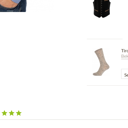
Tir
Bek