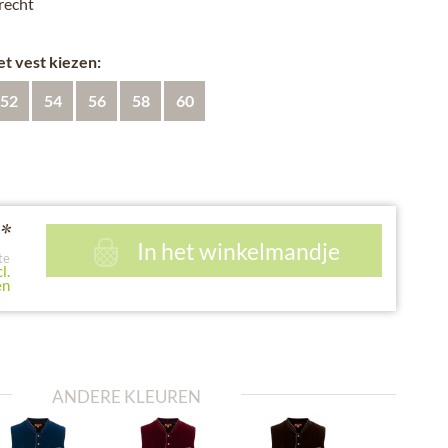
recht
et vest kiezen:
52
54
56
58
60
*
In het winkelmandje
te
l.
en
ANDERE KLEUREN