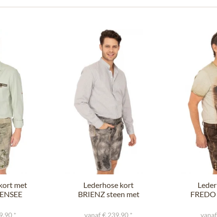
kort met
Lederhose kort
Leder
SENSEE
BRIENZ steen met
FREDO 
roen
riem
9,90 *
vanaf € 239,90 *
vanaf