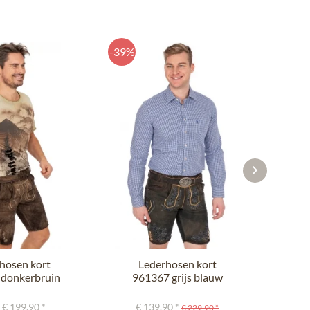
-39%
-44%
hosen kort
Lederhosen kort
L
donkerbruin
961367 grijs blauw
9
 € 199,90 *
€ 139,90 *
€
€ 229,90 *