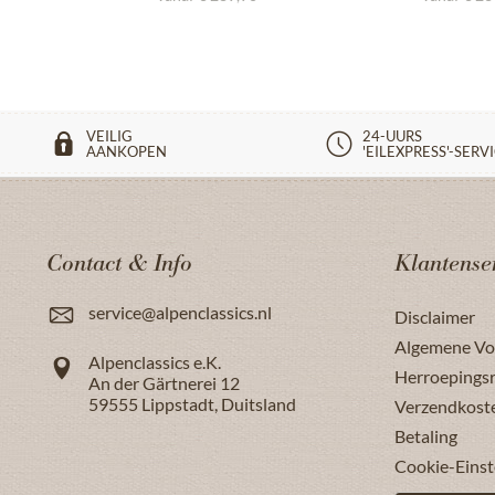
VEILIG
24-UURS
AANKOPEN
'EILEXPRESS'-SERV
Contact & Info
Klantense
service@alpenclassics.nl
Disclaimer
Algemene V
Alpenclassics e.K.
Herroepings
An der Gärtnerei 12
59555
Lippstadt
,
Duitsland
Verzendkost
Betaling
Cookie-Einst