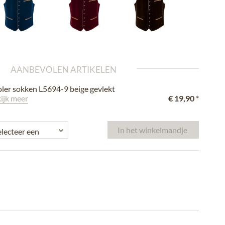
AANBEVOLEN ARTIKELEN
oler sokken L5694-9 beige gevlekt
ijk meer
€ 19,90
*
In het winkelmandje